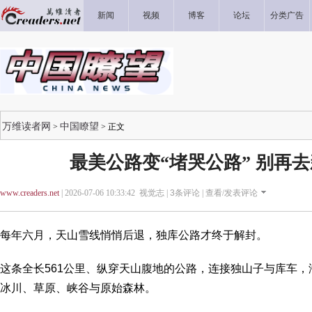
新闻
视频
博客
论坛
分类广告
万维读者网
中国瞭望
>
> 正文
最美公路变“堵哭公路” 别再
www.creaders.net
| 2026-07-06 10:33:42 视觉志 |
3
条评论 |
查看/发表评论
每年六月，天山雪线悄悄后退，独库公路才终于解封。
这条全长561公里、纵穿天山腹地的公路，连接独山子与库车
冰川、草原、峡谷与原始森林。