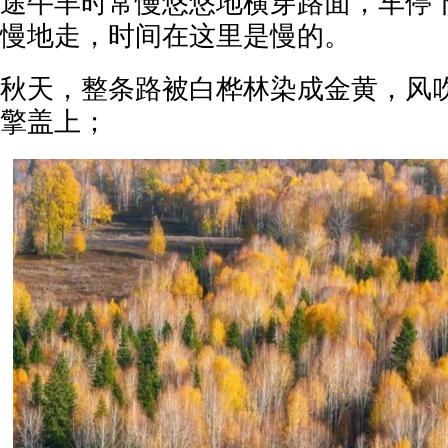
途牛羊时常慢悠悠地横穿路面，车停
慢地走，时间在这里是慢的。
秋天，整条路被白桦林染成金黄，风
擎盖上；