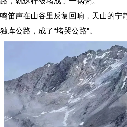
路，就这样被堵成了一锅粥。
鸣笛声在山谷里反复回响，天山的宁
独库公路，成了“堵哭公路”。