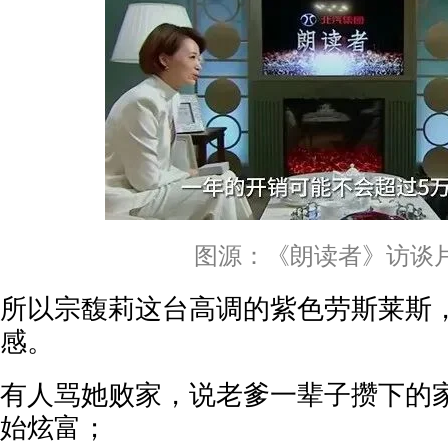
图源：《朗读者》访谈
所以宗馥莉这台高调的紫色劳斯莱斯
感。
有人骂她败家，说老爹一辈子攒下的
始炫富；