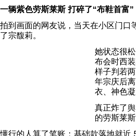
一辆紫色劳斯莱斯 打碎了“布鞋首富”
拍到画面的网友说，当天在小区门口
了宗馥莉。
她状态很松
布会时西装
样子判若两人
年宗庆后离
衣、神色凝
真正炸了舆
的劳斯莱斯
懂行的人算了笔账：基础款落地就近 5