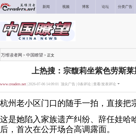
新闻
视频
博客
论坛
分类广告
万维读者网
中国瞭望
>
> 正文
上热搜：宗馥莉坐紫色劳斯莱
www.creaders.net
| 2026-07-06 14:09:01 顶尖广告 |
0
条评论 |
查看/发表评论
杭州老小区门口的随手一拍，直接把
这是她陷入家族遗产纠纷、辞任娃哈
后，首次在公开场合高调露面。