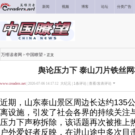
新闻
视频
博客
论坛
分类广告
万维读者网
中国瞭望
>
> 正文
舆论压力下 泰山刀片铁丝
www.creaders.net
| 2026-07-06 14:17:12 大纪元 |
1
条评论 |
查看/发表评论
近期，山东泰山景区周边长达约135
离设施，引发了社会各界的持续关注
压力下声称拆除，该话题再次被推上
户外爱好者反映，在进山途中多次目