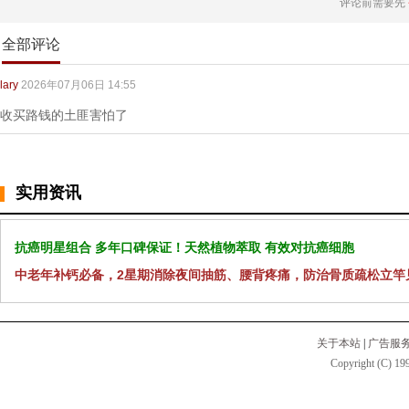
评论前需要先
全部评论
lary
2026年07月06日 14:55
收买路钱的土匪害怕了
实用资讯
抗癌明星组合 多年口碑保证！天然植物萃取 有效对抗癌细胞
中老年补钙必备，2星期消除夜间抽筋、腰背疼痛，防治骨质疏松立竿
关于本站
|
广告服
Copyright (C) 199