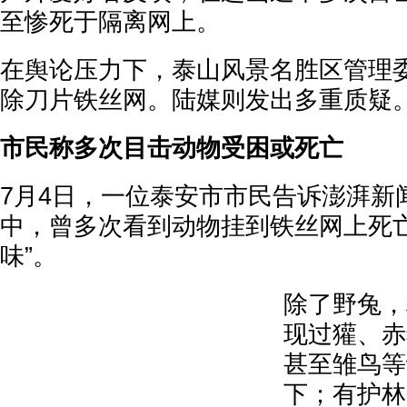
至惨死于隔离网上。
在舆论压力下，泰山风景名胜区管理
除刀片铁丝网。陆媒则发出多重质疑
市民称多次目击动物受困或死亡
7月4日，一位泰安市市民告诉澎湃新
中，曾多次看到动物挂到铁丝网上死亡
味”。
除了野兔，
现过獾、赤
甚至雏鸟等
下；有护林