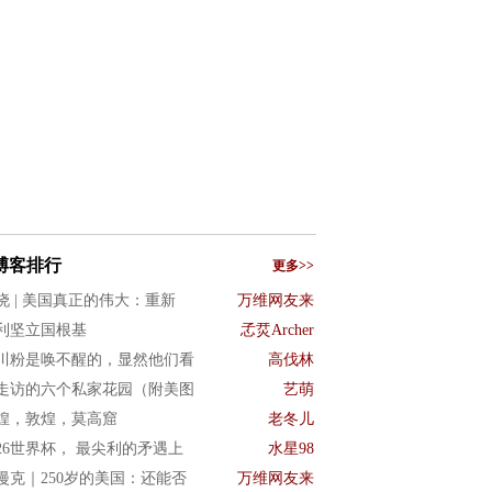
博客排行
更多>>
晓 | 美国真正的伟大：重新
万维网友来
利坚立国根基
孞烎Archer
川粉是唤不醒的，显然他们看
高伐林
走访的六个私家花园（附美图
艺萌
煌，敦煌，莫高窟
老冬儿
026世界杯， 最尖利的矛遇上
水星98
漫克｜250岁的美国：还能否
万维网友来