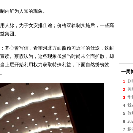
制内鲜为人知的现象。
人脉，为子女安排仕途；价格双轨制实施后，一些高
益集团。
齐心曾写信，希望河北方面照顾习近平的仕途，这封
宣读。蔡霞认为，这些现象虽然当时尚未全面扩散，却
当上层开始利用权力获取特殊利益，下面自然纷纷效
一周
。
1
赵
2
美
3
华
4
我
5
敦
6
2
7
杨