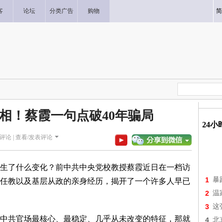
客
论坛
分类广告
购物
简
相！蔡霞一句点破40年骗局
24
评论 |
查看/发表评论
了什么变化？前中共中央党校教授蔡霞近日在一档访
1
暴
任教以及基层从政的亲身经历，揭开了一个许多人早已
2
温
3
这
共官场最核心、最稳定、几乎从未改变的特征，那就
4
北