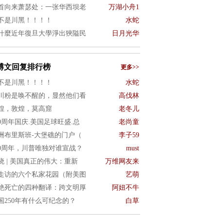
首向来萧瑟处：一张华西坝老
万湖小舟1
不是川黑！！！！
水蛇
什麼近年復旦大學淨出狹隘民
日月光华
博文回复排行榜
更多>>
不是川黑！！！！
水蛇
川粉是唤不醒的，显然他们看
高伐林
煌，敦煌，莫高窟
老冬儿
50周年国庆.美国足球旺盛.总
老尚童
洲布里斯班-大堡礁的门户（
李子59
50周年，川普唯独对谁宣战？
must
晓 | 美国真正的伟大：重新
万维网友来
走访的六个私家花园（附美图
艺萌
绝死亡的四种翻译：跨文明厚
阿妞不牛
国250年有什么可纪念的？
白草