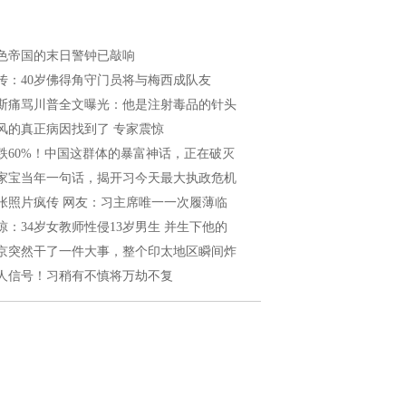
色帝国的末日警钟已敲响
传：40岁佛得角守门员将与梅西成队友
斯痛骂川普全文曝光：他是注射毒品的针头
风的真正病因找到了 专家震惊
跌60%！中国这群体的暴富神话，正在破灭
家宝当年一句话，揭开习今天最大执政危机
张照片疯传 网友：习主席唯一一次履薄临
惊：34岁女教师性侵13岁男生 并生下他的
京突然干了一件大事，整个印太地区瞬间炸
人信号！习稍有不慎将万劫不复