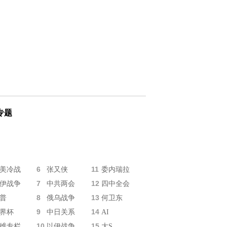
专题
6
11
美冷战
张又侠
委内瑞拉
7
12
伊战争
中共两会
四中全会
8
13
普
俄乌战争
何卫东
9
14
界杯
中日关系
AI
10
15
维专栏
以伊战争
大S