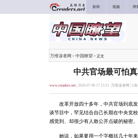
新闻
视频
博
万维读者网
中国瞭望
>
> 正文
中共官场最可怕真
www.creaders.net
| 2026-07-06 17:13:15 万维读者网 |
1
条
改革开放四十多年，中共官场到底发生
谈节目中，罕见结合自己长期在中央党校
感觉到、却很少有人敢公开点破的秘密。
她说，如果要用一个字概括几十年来中