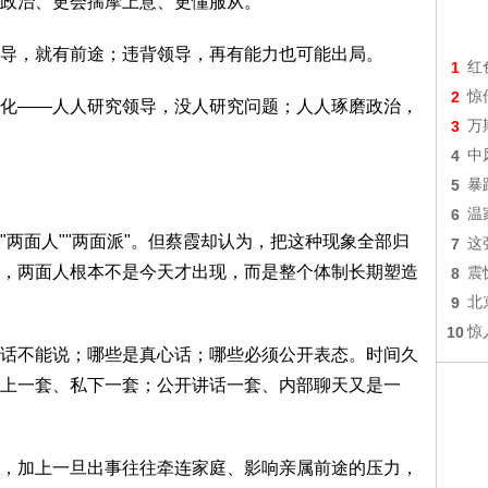
政治、更会揣摩上意、更懂服从。
，就有前途；违背领导，再有能力也可能出局。
1
红
2
惊
——人人研究领导，没人研究问题；人人琢磨政治，
3
万
4
中
5
暴
6
温
面人""两面派"。但蔡霞却认为，把这种现象全部归
7
这
，两面人根本不是今天才出现，而是整个体制长期塑造
8
震
9
北
10
惊
不能说；哪些是真心话；哪些必须公开表态。时间久
上一套、私下一套；公开讲话一套、内部聊天又是一
加上一旦出事往往牵连家庭、影响亲属前途的压力，