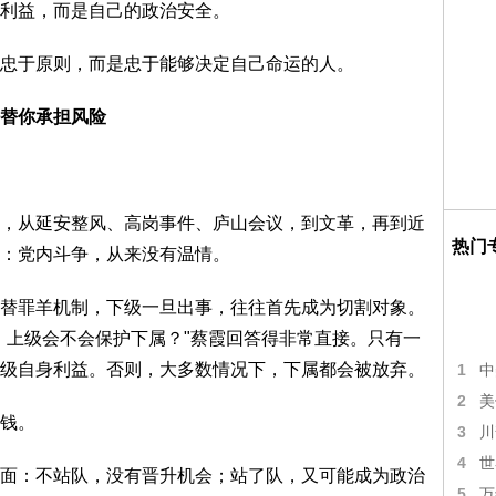
利益，而是自己的政治安全。
于原则，而是忠于能够决定自己命运的人。
替你承担风险
从延安整风、高岗事件、庐山会议，到文革，再到近
热门
：党内斗争，从来没有温情。
罪羊机制，下级一旦出事，往往首先成为切割对象。
，上级会不会保护下属？"蔡霞回答得非常直接。只有一
级自身利益。否则，大多数情况下，下属都会被放弃。
1
中
2
美
钱。
3
川
4
世
：不站队，没有晋升机会；站了队，又可能成为政治
5
万