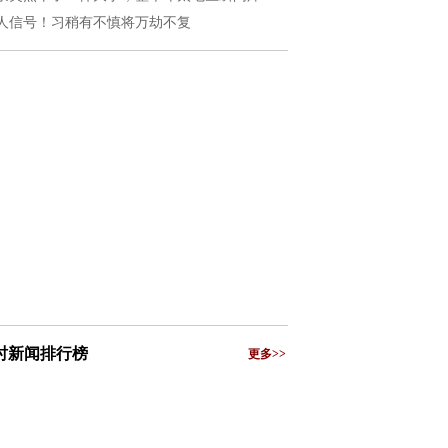
人信号！习稍有不慎将万劫不复
小时新闻排行榜
更多>>