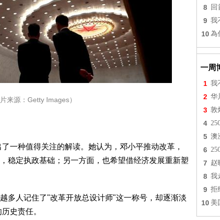
8
回
9
我
10
為
一周
1
我
2
华
：Getty Images）
3
敦
4
2
5
澳
出了一种值得关注的解读。她认为，邓小平推动改革，
6
2
，稳定执政基础；另一方面，也希望借经济发展重新塑
7
赵
8
我
9
拒
多人记住了"改革开放总设计师"这一称号，却逐渐淡
10
美
的历史责任。