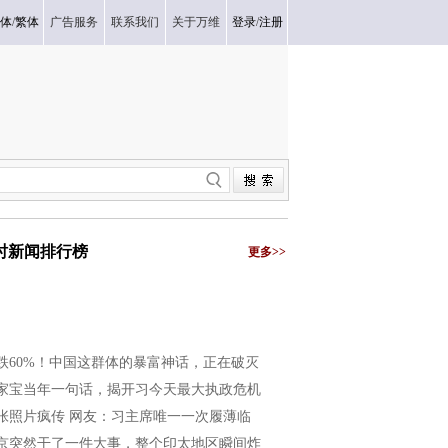
体
/
繁体
广告服务
联系我们
关于万维
登录
/
注册
小时新闻排行榜
更多>>
跌60%！中国这群体的暴富神话，正在破灭
家宝当年一句话，揭开习今天最大执政危机
张照片疯传 网友：习主席唯一一次履薄临
京突然干了一件大事，整个印太地区瞬间炸