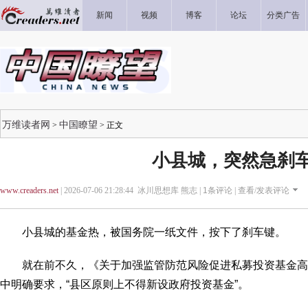
新闻
视频
博客
论坛
分类广告
万维读者网
中国瞭望
>
> 正文
小县城，突然急刹
www.creaders.net
| 2026-07-06 21:28:44 冰川思想库 熊志 |
1
条评论 |
查看/发表评论
小县城的基金热，被国务院一纸文件，按下了刹车键。
就在前不久，《关于加强监管防范风险促进私募投资基金高
中明确要求，“县区原则上不得新设政府投资基金”。