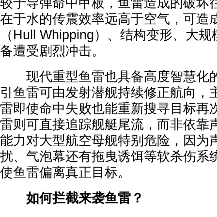
较于导弹命中甲板，鱼雷造成的破坏
在于水的传震效率远高于空气，可造
（Hull Whipping）、结构变形、
备遭受剧烈冲击。
现代重型鱼雷也具备高度智慧化的
引鱼雷可由发射潜舰持续修正航向，
雷即使命中失败也能重新搜寻目标再
雷则可直接追踪舰艇尾流，而非依靠
能力对大型航空母舰特别危险，因为
扰、气泡幕还有拖曳诱饵等软杀伤系
使鱼雷偏离真正目标。
如何拦截来袭鱼雷？