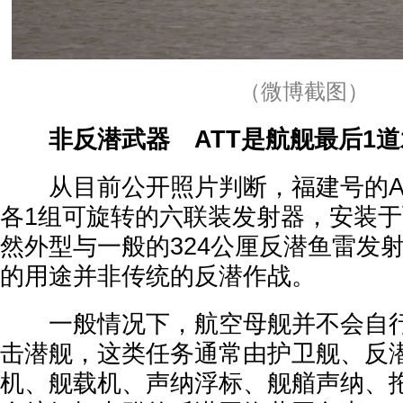
（微博截图）
非反潜武器 ATT是航舰最后1
从目前公开照片判断，福建号的AT
各1组可旋转的六联装发射器，安装
然外型与一般的324公厘反潜鱼雷发
的用途并非传统的反潜作战。
一般情况下，航空母舰并不会自行
击潜舰，这类任务通常由护卫舰、反
机、舰载机、声纳浮标、舰艏声纳、