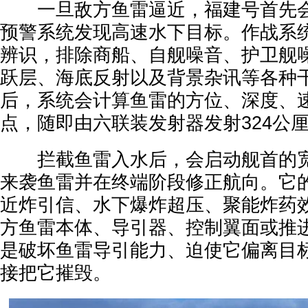
一旦敌方鱼雷逼近，福建号首先会
预警系统发现高速水下目标。作战系
辨识，排除商船、自舰噪音、护卫舰
跃层、海底反射以及背景杂讯等各种
后，系统会计算鱼雷的方位、深度、
点，随即由六联装发射器发射324公厘
拦截鱼雷入水后，会启动舰首的宽
来袭鱼雷并在终端阶段修正航向。它
近炸引信、水下爆炸超压、聚能炸药
方鱼雷本体、导引器、控制翼面或推
是破坏鱼雷导引能力、迫使它偏离目
接把它摧毁。