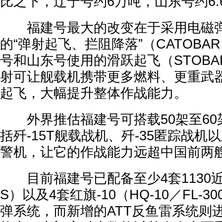
比之下，辽宁号约6万吨，山东号约6.
福建号最大的改变在于采用电磁弹射
的“弹射起飞、拦阻降落”（CATOB
号和山东号使用的滑跃起飞（STOB
射可让舰载机携带更多燃料、更重武
起飞，大幅提升整体作战能力。
外界推估福建号可搭载50架至60
括歼-15T舰载战机、歼-35匿踪战机以
警机，让它的作战能力远超中国前两
目前福建号已配备至少4套1130近
S）以及4套红旗-10（HQ-10／FL-3
弹系统，而新增的ATT反鱼雷系统则