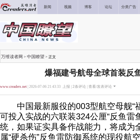
新闻
视频
博客
论坛
分类广告
万维读者网
中国瞭望
>
> 正文
爆福建号航母全球首装反
www.creaders.net
| 2026-07-06 21:43:33 上报 |
2
条评论 |
查看/发表评论
中国最新服役的003型航空母舰“福
可投入实战的六联装324公厘“反鱼雷鱼
统，如果证实具备作战能力，将成为
属“硬杀伤”反鱼雷防御系统的现役航