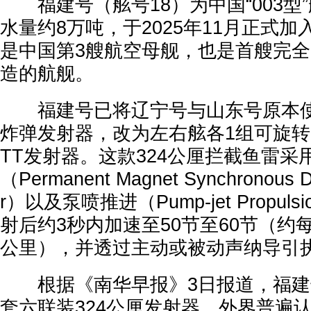
福建号（舷号18）为中国“003型
水量约8万吨，于2025年11月正式
是中国第3艘航空母舰，也是首艘完
造的航舰。
福建号已将辽宁号与山东号原本使
炸弹发射器，改为左右舷各1组可旋转的
TT发射器。这款324公厘拦截鱼雷
（Permanent Magnet Synchronous Di
r）以及泵喷推进（Pump-jet Propu
射后约3秒内加速至50节至60节（约每
公里），并透过主动或被动声纳导引
根据《南华早报》3日报道，福建
套六联装324公厘发射器，外界普遍认