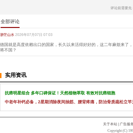
评论前需要先
全部评论
渺茫山水
2026年07月07日 07:03
德国就是高度依赖出口的国家，长久以来活得好好的，这二年麻烦来了，
将不国？
实用资讯
抗癌明星组合 多年口碑保证！天然植物萃取 有效对抗癌细胞
中老年补钙必备，2星期消除夜间抽筋、腰背疼痛，防治骨质疏松立竿
关于本站
|
广告服
Copyright (C) 199