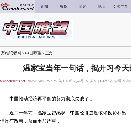
新闻
视频
博客
论坛
分类广告
万维读者网
中国瞭望
>
> 正文
温家宝当年一句话，揭开习今天
www.creaders.net
| 2026-07-06 22:26:25 美加财经 史蒂芬 ·S· 罗奇 |
1
条评论 |
查看/发表
中国推动经济再平衡的努力彻底失败了 。
近二十年前，温家宝曾感叹，中国经济过度依赖投资和出口
但没有改善，反而更加严重 。