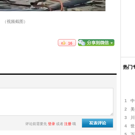
（视频截图）
16
热门
1
中
2
美
3
川
评论前需要先
登录
或者
注册
哦
4
世
5
万