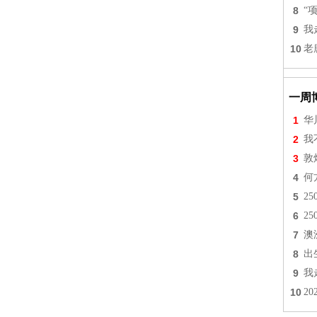
8
“
9
我
10
老
一周
1
华
2
我
3
敦
4
何
5
2
6
2
7
澳
8
出
9
我
10
2