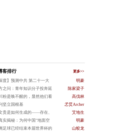
博客排行
更多>>
深度】预测中共 第二十一大
明豪
方之问：青年知识分子投奔延
陈家梁子
川粉是唤不醒的，显然他们看
高伐林
利坚立国根基
孞烎Archer
文贵是如何生成的——存在、
艾地生
真实揭秘：为何中国“地面空
明豪
洲足球已经结束本届世界杯的
山蛟龙