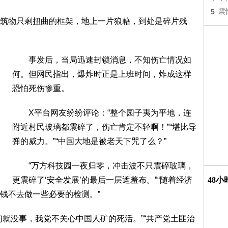
5
震
物只剩扭曲的框架，地上一片狼藉，到处是碎片残
事发后，当局迅速封锁消息，不知伤亡情况如
何。但网民指出，爆炸时正是上班时间，炸成这样
恐怕死伤惨重。
X平台网友纷纷评论：“整个园子夷为平地，连
附近村民玻璃都震碎了，伤亡肯定不轻啊！”“堪比导
弹的威力。”“中国大地是被老天下咒了么？”
“万方科技园一夜归零，冲击波不只震碎玻璃，
更震碎了‘安全发展’的最后一层遮羞布。”“随着经济
48
钱不去做一些必要的检测。”
没事，我党不关心中国人矿的死活。”“共产党土匪治