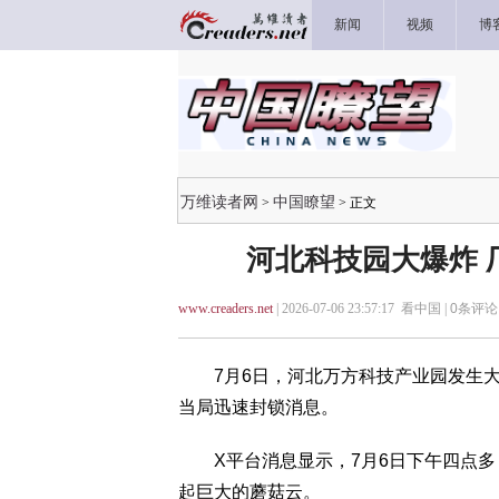
新闻
视频
博
万维读者网
中国瞭望
>
> 正文
河北科技园大爆炸 
www.creaders.net
| 2026-07-06 23:57:17 看中国 |
0
条评论 
7月6日，河北万方科技产业园发生大
当局迅速封锁消息。
X平台消息显示，7月6日下午四点多
起巨大的蘑菇云。