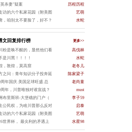
项英杀妻”疑案
历程历程
走访的六个私家花园（附美图
艺萌
唐，咱别太不要脸了，好不？
水蛇
博文回复排行榜
更多>>
川粉是唤不醒的，显然他们看
高伐林
不是川黑！！！！
水蛇
煌，敦煌，莫高窟
老冬儿
方之问：青年知识分子投奔延
陈家梁子
50周年国庆.美国足球旺盛.总
老尚童
50周年，川普唯独对谁宣战？
must
洲布里斯班-大堡礁的门户（
李子59
生公民权，为啥川普那么反对
启泰
走访的六个私家花园（附美图
艺萌
026世界杯， 最尖利的矛遇上
水星98