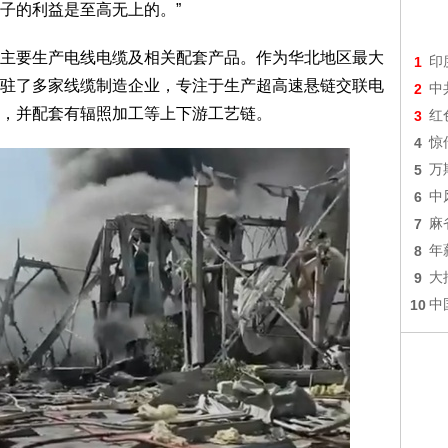
子的利益是至高无上的。”
要生产电线电缆及相关配套产品。作为华北地区最大
1
印
驻了多家线缆制造企业，专注于生产超高速悬链交联电
2
中
，并配套有辐照加工等上下游工艺链。
3
红
4
惊
5
万
6
中
7
麻
8
年
9
大
10
中