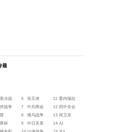
专题
6
11
美冷战
张又侠
委内瑞拉
7
12
伊战争
中共两会
四中全会
8
13
普
俄乌战争
何卫东
9
14
界杯
中日关系
AI
10
15
维专栏
以伊战争
大S