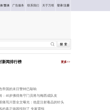
体
/
繁体
广告服务
联系我们
关于万维
登录
/
注册
小时新闻排行榜
更多>>
色帝国的末日警钟已敲响
传：40岁佛得角守门员将与梅西成队友
斯痛骂川普全文曝光：他是注射毒品的针头
风的真正病因找到了 专家震惊