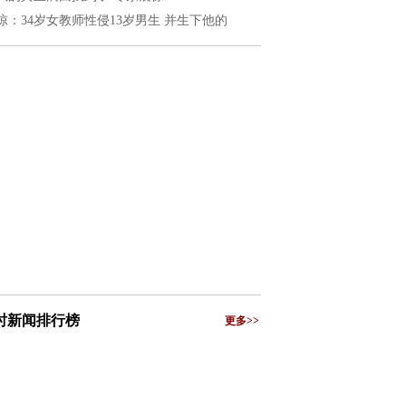
惊：34岁女教师性侵13岁男生 并生下他的
小时新闻排行榜
更多>>