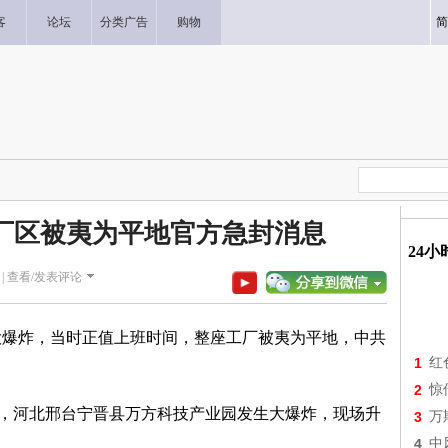
客
论坛
分类广告
购物
简
厂区被夷为平地官方急封消息
24
|
查看/发表评论
爆炸，当时正值上班时间，整座工厂被夷为平地，中共
1
红
2
惊
，河北邢台宁晋县万方科技产业园发生大爆炸，现场升
3
万
4
中