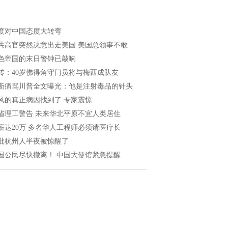
度对中国态度大转弯
共高官突然决意出走美国 美国总领事不敢
色帝国的末日警钟已敲响
传：40岁佛得角守门员将与梅西成队友
斯痛骂川普全文曝光：他是注射毒品的针头
风的真正病因找到了 专家震惊
省理工警告 未来华北平原不宜人类居住
薪达20万 多名华人工程师必须请医疗长
批杭州人半夜被惊醒了
国公民尽快撤离！ 中国大使馆紧急提醒