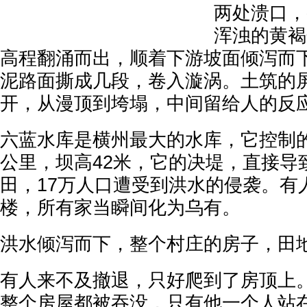
两处溃口，
浑浊的黄褐
高程翻涌而出，顺着下游坡面倾泻而
泥路面撕成几段，卷入漩涡。土筑的
开，从漫顶到垮塌，中间留给人的反
六蓝水库是横州最大的水库，它控制的
公里，坝高42米，它的决堤，直接导
田，17万人口遭受到洪水的侵袭。有
楼，所有家当瞬间化为乌有。
洪水倾泻而下，整个村庄的房子，田
有人来不及撤退，只好爬到了房顶上
整个房屋都被吞没，只有他一个人站