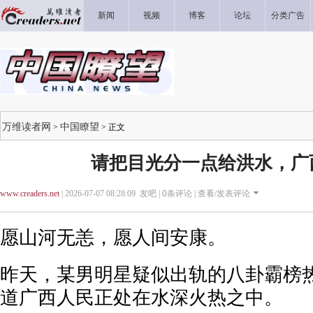
新闻
视频
博客
论坛
分类广告
万维读者网
中国瞭望
>
> 正文
请把目光分一点给洪水，广
www.creaders.net
| 2026-07-07 08:28:09 发吧 |
0
条评论 |
查看/发表评论
愿山河无恙，愿人间安康。
昨天，某男明星疑似出轨的八卦霸榜
道广西人民正处在水深火热之中。