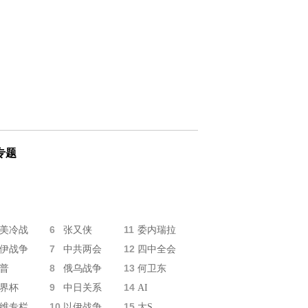
专题
6
11
美冷战
张又侠
委内瑞拉
7
12
伊战争
中共两会
四中全会
8
13
普
俄乌战争
何卫东
9
14
界杯
中日关系
AI
10
15
维专栏
以伊战争
大S