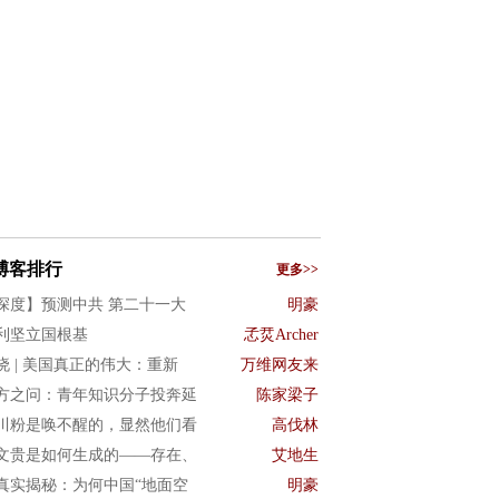
博客排行
更多>>
深度】预测中共 第二十一大
明豪
利坚立国根基
孞烎Archer
晓 | 美国真正的伟大：重新
万维网友来
方之问：青年知识分子投奔延
陈家梁子
川粉是唤不醒的，显然他们看
高伐林
文贵是如何生成的——存在、
艾地生
真实揭秘：为何中国“地面空
明豪