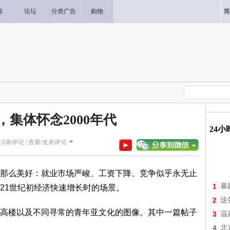
客
论坛
分类广告
购物
简
，集体怀念2000年代
24
|
0
条评论 |
查看/发表评论
那么美好：就业市场严峻、工资下降、竞争似乎永无止
1
暴
21世纪初经济快速增长时的场景。
2
这
高楼以及不同寻常的青年亚文化的图像。其中一篇帖子
3
温
4
北