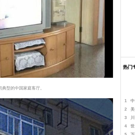
热门
纪初典型的中国家庭客厅。
1
中
2
美
3
川
4
世
5
万