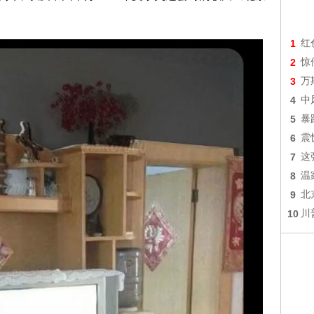
1
红
2
惊
3
万
4
中
5
暴
6
震
7
这
8
温
9
北
10
川