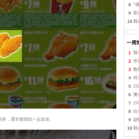
8
“
9
亚
10
我
一周
1
我
2
华
3
敦
4
何
5
2
6
澳
7
2
8
出
惠券，通常随报纸一起派发。
9
赵
10
我