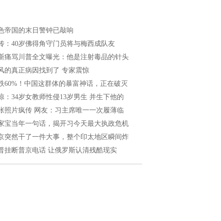
色帝国的末日警钟已敲响
传：40岁佛得角守门员将与梅西成队友
斯痛骂川普全文曝光：他是注射毒品的针头
风的真正病因找到了 专家震惊
跌60%！中国这群体的暴富神话，正在破灭
惊：34岁女教师性侵13岁男生 并生下他的
张照片疯传 网友：习主席唯一一次履薄临
家宝当年一句话，揭开习今天最大执政危机
京突然干了一件大事，整个印太地区瞬间炸
普挂断普京电话 让俄罗斯认清残酷现实