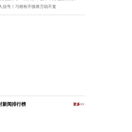
人信号！习稍有不慎将万劫不复
小时新闻排行榜
更多>>