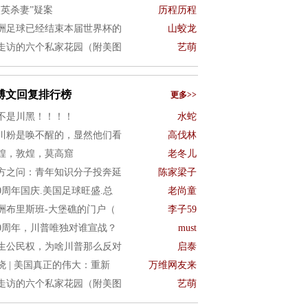
项英杀妻”疑案
历程历程
洲足球已经结束本届世界杯的
山蛟龙
走访的六个私家花园（附美图
艺萌
博文回复排行榜
更多>>
不是川黑！！！！
水蛇
川粉是唤不醒的，显然他们看
高伐林
煌，敦煌，莫高窟
老冬儿
方之问：青年知识分子投奔延
陈家梁子
50周年国庆.美国足球旺盛.总
老尚童
洲布里斯班-大堡礁的门户（
李子59
50周年，川普唯独对谁宣战？
must
生公民权，为啥川普那么反对
启泰
晓 | 美国真正的伟大：重新
万维网友来
走访的六个私家花园（附美图
艺萌