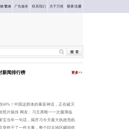
体
/
繁体
广告服务
联系我们
关于万维
登录
/
注册
小时新闻排行榜
更多>>
跌60%！中国这群体的暴富神话，正在破灭
张照片疯传 网友：习主席唯一一次履薄临
家宝当年一句话，揭开习今天最大执政危机
京突然干了一件大事，整个印太地区瞬间炸