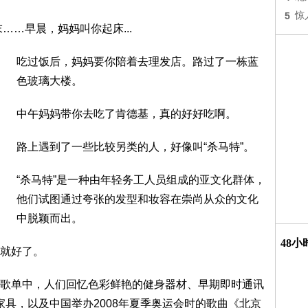
5
惊
……早晨，妈妈叫你起床...
吃过饭后，妈妈要你陪着去理发店。路过了一栋蓝
色玻璃大楼。
中午妈妈带你去吃了肯德基，真的好好吃啊。
路上遇到了一些比较另类的人，好像叫“杀马特”。
“杀马特”是一种由年轻务工人员组成的亚文化群体，
他们试图通过夸张的发型和妆容在崇尚从众的文化
中脱颖而出。
48
就好了。
歌单中，人们回忆色彩鲜艳的健身器材、早期即时通讯
家具，以及中国举办2008年夏季奥运会时的歌曲《北京