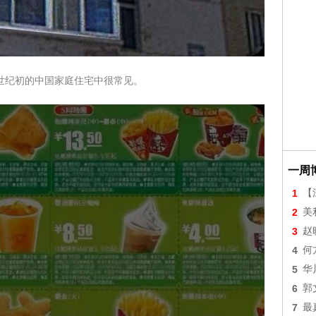
1世纪初的中国家庭住宅中很常见。
一周
1
【
2
美
3
赵
4
何
5
华
6
郭
7
最