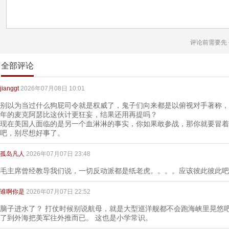
评论前需要先
全部评论
jianggt
2026年07月08日 10:01
别以为当过什么狗屁司令就是权威了，鬼子们向来都是以俯视对手著称，
年的麦克阿瑟比这伙计更狂妄，结果还用再提吗？
现在美国人面临的是另一个血淋淋的事实，你如果敢参战，那你就要冒着
吧，别尽想好事了。
孤岛凡人
2026年07月07日 23:48
毛主席曾经教导我们说，一切反动派都是纸老虎。。。。应该彼此彼此吧
谁啊你是
2026年07月07日 22:52
脑子进水了？ 打仗时候别说航母，就是大型巡洋舰都不会跑海峡里晃悠吧
了到外海把美军往外推而已。 这也是小学常识。