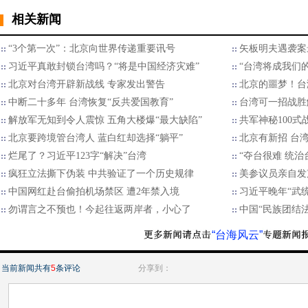
相关新闻
“3个第一次”：北京向世界传递重要讯号
矢板明夫遇袭案
习近平真敢封锁台湾吗？“将是中国经济灾难”
“台湾将成我们
北京对台湾开辟新战线 专家发出警告
北京的噩梦！台
中断二十多年 台湾恢复“反共爱国教育”
台湾可一招战胜
解放军无知到令人震惊 五角大楼爆“最大缺陷”
共军神秘100
北京要跨境管台湾人 蓝白红却选择“躺平”
北京有新招 台湾
烂尾了？习近平123字“解决”台湾
“夺台很难 统治
疯狂立法撕下伪装 中共验证了一个历史规律
美参议员亲自发
中国网红赴台偷拍机场禁区 遭2年禁入境
习近平晚年“武
勿谓言之不预也！今起往返两岸者，小心了
中国“民族团结法
“台海风云”
当前新闻共有
5
条评论
分享到：