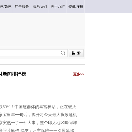
体
/
繁体
广告服务
联系我们
关于万维
登录
/
注册
小时新闻排行榜
更多>>
跌60%！中国这群体的暴富神话，正在破灭
家宝当年一句话，揭开习今天最大执政危机
京突然干了一件大事，整个印太地区瞬间炸
张照片疯传 网友：习主席唯一一次履薄临