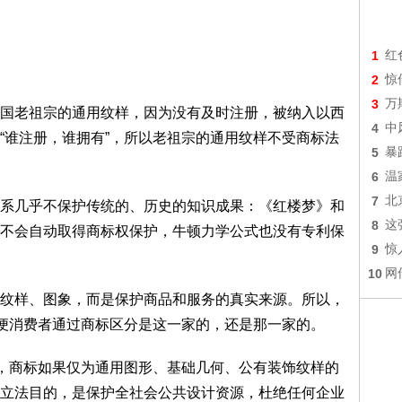
1
红
2
惊
3
万
老祖宗的通用纹样，因为没有及时注册，被纳入以西
4
中
“谁注册，谁拥有”，所以老祖宗的通用纹样不受商标法
5
暴
6
温
7
北
几乎不保护传统的、历史的知识成果：《红楼梦》和
8
这
不会自动取得商标权保护，牛顿力学公式也没有专利保
9
惊
10
网
样、图象，而是保护商品和服务的真实来源。所以，
方便消费者通过商标区分是这一家的，还是那一家的。
，商标如果仅为通用图形、基础几何、公有装饰纹样的
立法目的，是保护全社会公共设计资源，杜绝任何企业