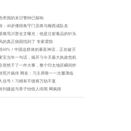
色帝国的末日警钟已敲响
传：40岁佛得角守门员将与梅西成队友
斯痛骂川普全文曝光：他是注射毒品的针头
风的真正病因找到了 专家震惊
跌60%！中国这群体的暴富神话，正在破灭
家宝当年一句话，揭开习今天最大执政危机
京突然干了一件大事，整个印太地区瞬间炸
张照片疯传 网友：习主席唯一一次履薄临
人信号！习稍有不慎将万劫不复
传刘建超与章子怡惊人绯闻 网疯猜