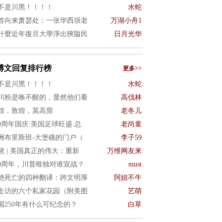
不是川黑！！！！
水蛇
首向来萧瑟处：一张华西坝老
万湖小舟1
什麼近年復旦大學淨出狹隘民
日月光华
博文回复排行榜
更多>>
不是川黑！！！！
水蛇
川粉是唤不醒的，显然他们看
高伐林
煌，敦煌，莫高窟
老冬儿
50周年国庆.美国足球旺盛.总
老尚童
洲布里斯班-大堡礁的门户（
李子59
晓 | 美国真正的伟大：重新
万维网友来
50周年，川普唯独对谁宣战？
must
绝死亡的四种翻译：跨文明厚
阿妞不牛
走访的六个私家花园（附美图
艺萌
国250年有什么可纪念的？
白草