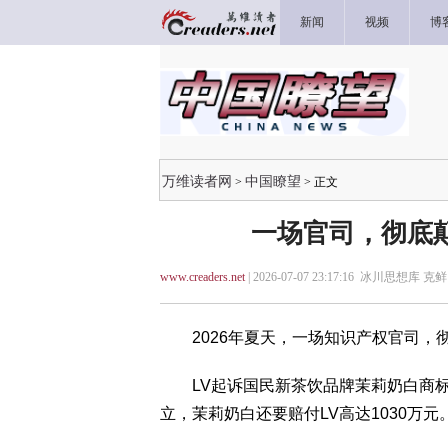
新闻
视频
博
万维读者网
中国瞭望
>
> 正文
一场官司，彻底
www.creaders.net
| 2026-07-07 23:17:16 冰川思想库 克鲜
2026年夏天，一场知识产权官司，
LV起诉国民新茶饮品牌茉莉奶白商标
立，茉莉奶白还要赔付LV高达1030万元