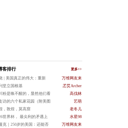
博客排行
更多>>
晓 | 美国真正的伟大：重新
万维网友来
利坚立国根基
孞烎Archer
川粉是唤不醒的，显然他们看
高伐林
走访的六个私家花园（附美图
艺萌
煌，敦煌，莫高窟
老冬儿
026世界杯， 最尖利的矛遇上
水星98
漫克｜250岁的美国：还能否
万维网友来