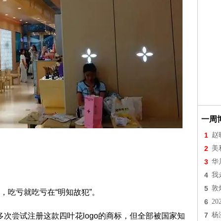
一周
1
赵
2
美
3
华
4
我
5
敦
吃亏就吃亏在“明知故犯”。
6
2
7
杨
多次尝试注册这款四叶花logo的商标，但全部被国家知