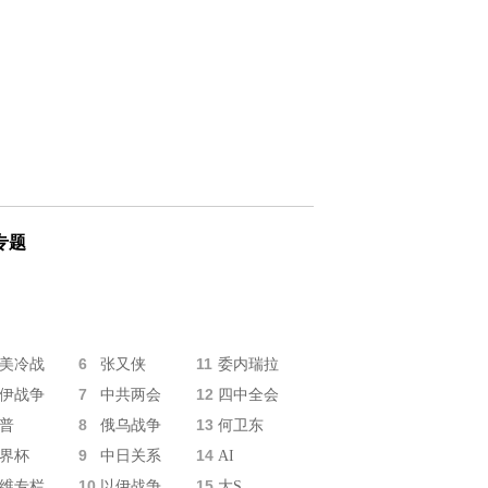
专题
6
11
美冷战
张又侠
委内瑞拉
7
12
伊战争
中共两会
四中全会
8
13
普
俄乌战争
何卫东
9
14
界杯
中日关系
AI
10
15
维专栏
以伊战争
大S