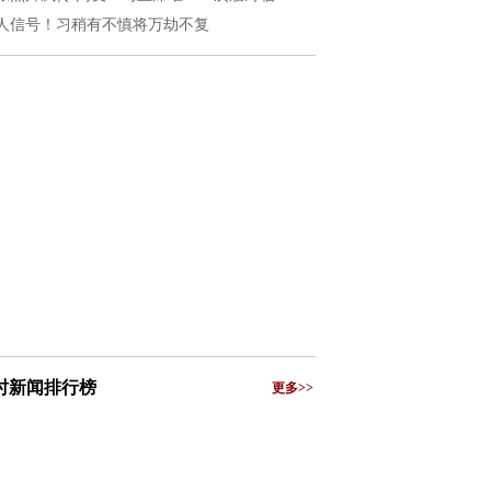
人信号！习稍有不慎将万劫不复
小时新闻排行榜
更多>>