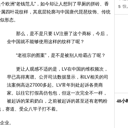
欧洲“老钱范儿”，如今却让人想到了旱厕的拼砖、香
5
惊
专属四叶花纹样，其底层轮廓与中国唐代琵琶纹饰、传统
似形态。
那么，是不是只要 LV注册了这个商标，今后，
全中国就不能够使用这样的纹样了呢？
“老祖宗的图案”，是不是被别人给霸占了呢？
更让人观感不适的是，LV在中国的维权频次，
早已高得离谱。公开司法数据显示，和LV相关的司
法案例高达27000多起。LV常年到处起诉各类商
家。以往它打假高仿包包，但这一次完全不一样，
被起诉的茉莉奶白，之前被起诉的甚至还有老鸭粉
48
包，赛道、受众八竿子打不着。
企业。