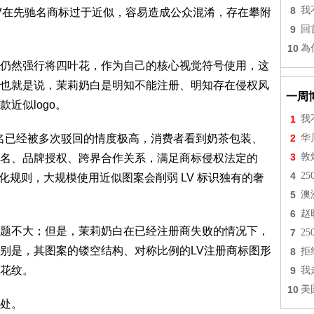
8
我
V在先驰名商标过于近似，容易造成公众混淆，存在攀附
9
回
10
為
然强行将四叶花，作为自己的核心视觉符号使用，这
也就是说，茉莉奶白是明知不能注册、明知存在侵权风
一周
近似logo。
1
我
名已经被多次驳回的情度极高，消费者看到奶茶包装、
2
华
3
敦
名、品牌授权、跨界合作关系，满足商标侵权法定的
4
2
淡化规则，大规模使用近似图案会削弱 LV 标识独有的奢
5
澳
6
赵
不大；但是，茉莉奶白在已经注册商失败的情况下，
7
2
别是，其图案的镂空结构、对称比例的LV注册商标图形
8
拒
花纹。
9
我
10
美
处。