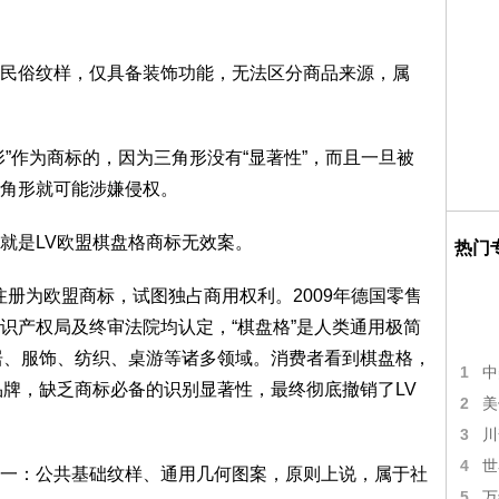
俗纹样，仅具备装饰功能，无法区分商品来源，属
作为商标的，因为三角形没有“显著性”，而且一旦被
角形就可能涉嫌侵权。
是LV欧盟棋盘格商标无效案。
热门
注册为欧盟商标，试图独占商用权利。2009年德国零售
识产权局及终审法院均认定，“棋盘格”是人类通用极简
居、服饰、纺织、桌游等诸多领域。消费者看到棋盘格，
1
中
品牌，缺乏商标必备的识别显著性，最终彻底撤销了LV
2
美
3
川
4
世
：公共基础纹样、通用几何图案，原则上说，属于社
5
万