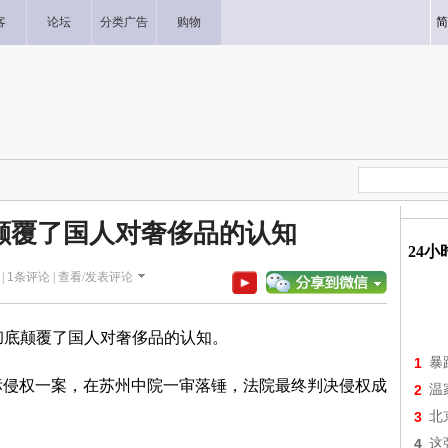
客
论坛
分类广告
购物
简
颠覆了国人对奢侈品的认知
24
 |
1
条评论 |
查看/发表评论
彻底颠覆了国人对奢侈品的认知。
1
暴
侵权一案，在苏州中院一审落锤，法院最终判决侵权成
2
温
。
3
北
4
这