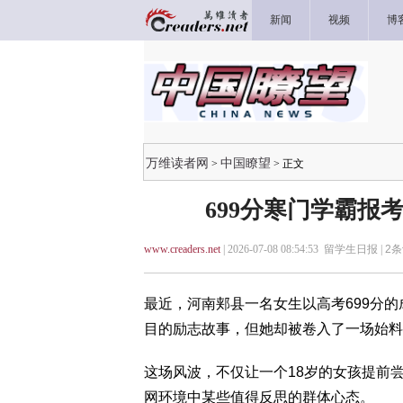
新闻
视频
博
万维读者网
中国瞭望
>
> 正文
699分寒门学霸报
www.creaders.net
| 2026-07-08 08:54:53 留学生日报 |
2
条
最近，河南郏县一名女生以高考699分
目的励志故事，但她却被卷入了一场始料
这场风波，不仅让一个18岁的女孩提前
网环境中某些值得反思的群体心态。