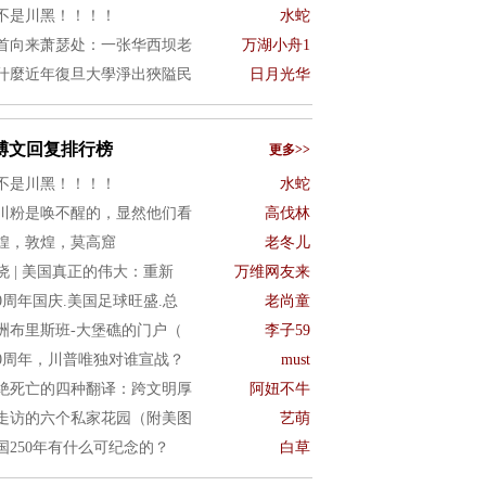
不是川黑！！！！
水蛇
首向来萧瑟处：一张华西坝老
万湖小舟1
什麼近年復旦大學淨出狹隘民
日月光华
博文回复排行榜
更多>>
不是川黑！！！！
水蛇
川粉是唤不醒的，显然他们看
高伐林
煌，敦煌，莫高窟
老冬儿
晓 | 美国真正的伟大：重新
万维网友来
50周年国庆.美国足球旺盛.总
老尚童
洲布里斯班-大堡礁的门户（
李子59
50周年，川普唯独对谁宣战？
must
绝死亡的四种翻译：跨文明厚
阿妞不牛
走访的六个私家花园（附美图
艺萌
国250年有什么可纪念的？
白草