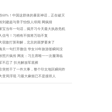
跌60%！中国这群体的暴富神话，正在破灭
传刘建超与章子怡惊人绯闻 网疯猜
家宝当年一句话，揭开习今天最大执政危机
人信号！习稍有不慎将万劫不复
大宿敌打算和解，北京的噩梦要来了
海关一句打开微信 华女10年旅游签瞬间没
张照片疯传 网友：习主席唯一一次履薄临
军不忍了 扒光解放军底裤
京突然干了一件大事，整个印太地区瞬间炸
1大变局浮现 习最大麻烦已不是接班人