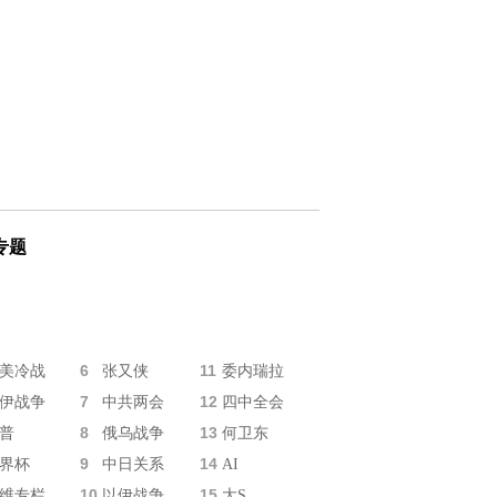
专题
6
11
美冷战
张又侠
委内瑞拉
7
12
伊战争
中共两会
四中全会
8
13
普
俄乌战争
何卫东
9
14
界杯
中日关系
AI
10
15
维专栏
以伊战争
大S