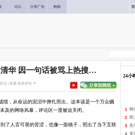
客
论坛
分类广告
购物
简
考清华 因一句话被骂上热搜…
24
评论 |
查看/发表评论
的成绩，从命运的泥沼中挣扎而出。这本该是一个万众瞩
1
网
未及的网络风暴，评论区一度被迫关闭。
2
两
尝到了人言可畏的苦涩，也像一面镜子，照出了当下互联
3
美
4
美