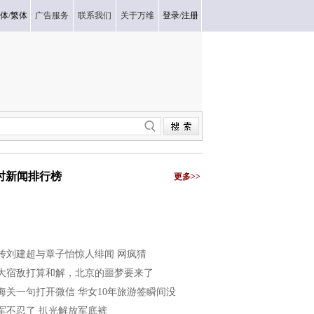
体
/
繁体
广告服务
联系我们
关于万维
登录
/
注册
小时新闻排行榜
更多>>
传刘建超与章子怡惊人绯闻 网疯猜
大宿敌打算和解，北京的噩梦要来了
海关一句打开微信 华女10年旅游签瞬间没
军不忍了 扒光解放军底裤