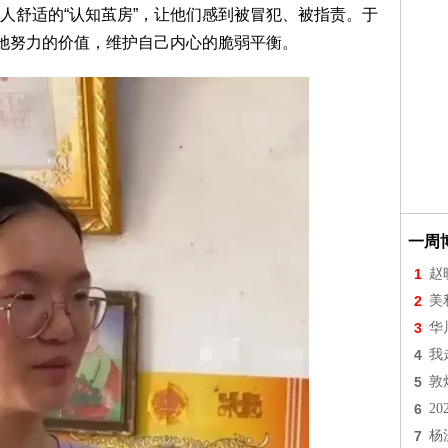
人舒适的“认知茧房”，让他们感到被冒犯、被指责。于
解她努力的价值，维护自己内心的脆弱平衡。
一周
1
赵
2
美
3
华
4
我
5
敦
6
2
7
杨