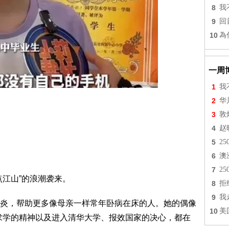
8
我
9
回
10
為
一周
1
我
2
华
3
敦
4
赵
5
2
6
澳
7
2
点江山”的浪潮袭来。
8
拒
9
我
炎，帮助更多像母亲一样常年卧病在床的人。她的偶像
10
美
求学的精神以及进入清华大学、报效国家的决心，都在