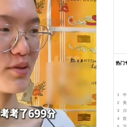
热门
1
中
2
美
3
川
4
世
5
万