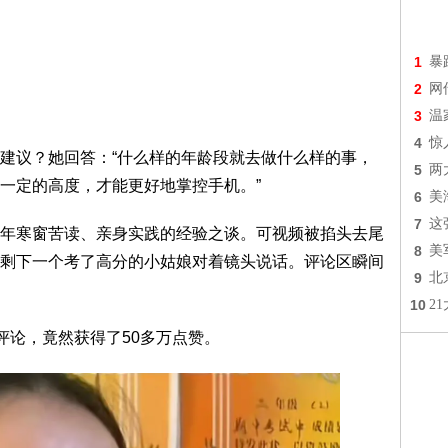
1
暴
2
网
3
温
4
惊
建议？她回答：“什么样的年龄段就去做什么样的事，
5
两
一定的高度，才能更好地掌控手机。”
6
美
7
这
年寒窗苦读、亲身实践的经验之谈。可视频被掐头去尾
8
美
剩下一个考了高分的小姑娘对着镜头说话。评论区瞬间
9
北
10
2
评论，竟然获得了50多万点赞。