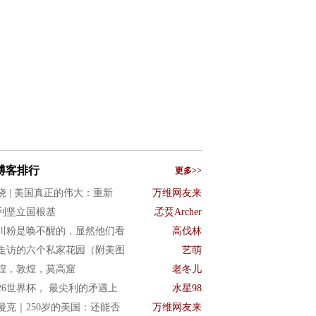
博客排行
更多>>
晓 | 美国真正的伟大：重新
万维网友来
利坚立国根基
孞烎Archer
川粉是唤不醒的，显然他们看
高伐林
走访的六个私家花园（附美图
艺萌
煌，敦煌，莫高窟
老冬儿
026世界杯， 最尖利的矛遇上
水星98
漫克｜250岁的美国：还能否
万维网友来