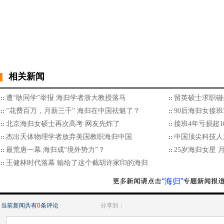
相关新闻
遭“耿同学”举报 海归学者浙大教授落马
留英硕士求职碰
“花费百万，月薪三千” 海归在中国祛魅了？
90后海归女接班
北京海归女硕士再次高考 网友先炸了
接班4年亏损超1
杰出天体物理学者放弃美国教职海归中国
中国顶尖科技人
最荒唐一幕 海归成“境外势力”？
25岁海归女星 
王健林时代落幕 输给了这个截胡许家印的海归
“海归”
当前新闻共有
0
条评论
分享到：