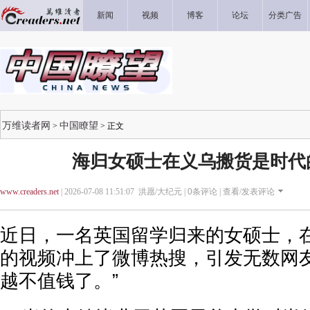
新闻
视频
博客
论坛
分类广告
万维读者网
中国瞭望
>
> 正文
海归女硕士在义乌搬货是时代
www.creaders.net
| 2026-07-08 11:51:07 洪愿/大纪元 |
0
条评论 |
查看/发表评论
近日，一名英国留学归来的女硕士，
的视频冲上了微博热搜，引发无数网友
越不值钱了。”