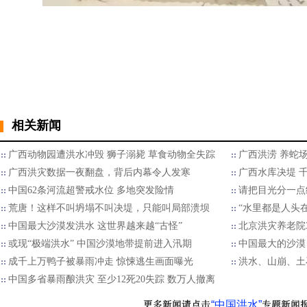
相关新闻
广西动物园遭洪水冲毁 狮子溺毙 草食动物全失踪
广西洪涝 养蛇
广西洪灾数据一夜翻盘，背后内幕令人发寒
广西水库决堤 
中国62条河流超警戒水位 多地突发险情
请把目光分一点
荒唐！这样不叫坍塌不叫决堤，只能叫局部溃坝
“水里都是人头
中国最大沙漠发洪水 这世界越来越“古怪”
北京洪灾养老院3
或现“极端洪水” 中国沙漠地带提前进入汛期
中国最大的沙漠
成千上万鸭子被暴雨冲走 惊悚逃生画面曝光
洪水、山崩、土
中国多省暴雨酿洪灾 至少12死20失踪 数万人撤离
“中国洪水”