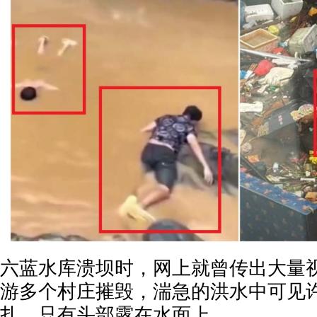
六蓝水库溃坝时，网上就曾传出大量
游多个村庄摧毁，湍急的洪水中可见
扎，只有头部露在水面上。