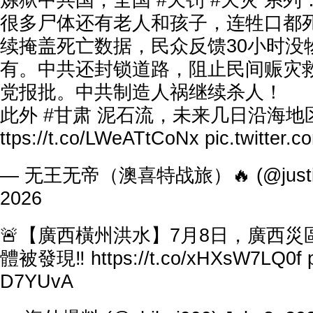
炼狱中共国，全国
#天罚
#天灾
系列
很多尸体还有老人和孩子，连牲口都
续掩盖死亡数据，民众反馈30小时没
有。中共还封锁道路，阻止民间赈灾
党报批。中共制造人祸继续杀人！
此外
#甘肃
泥石流，未来几日沿海地
ttps://t.co/LWeATtCoNx
pic.twitter
— 无王无帝（澳喜特战旅）🔥 (@justice
2026
🚨【廣西橫州洪水】7月8日，廣西
體被發現‼️
https://t.co/xHXsW7LQ0f
D7YUvA