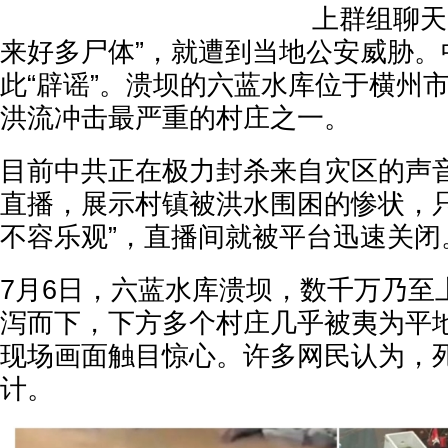
上群组聊天
来好多尸体”，就遭到当地公安威胁。
此“辟谣”。溃坝的六蓝水库位于横州
洪流冲击最严重的村庄之一。
目前中共正在极力封杀来自灾区的声
直播，展示村镇被洪水围困的惨状，只
不容乐观”，直播间就被平台迅速关闭
7月6日，六蓝水库溃坝，数千万乃至
泻而下，下方多个村庄几乎被夷为平
现场画面触目惊心。许多网民认为，
计。