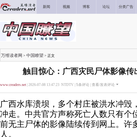
新闻
视频
博客
论坛
分类广告
万维读者网
中国瞭望
>
> 正文
触目惊心：广西灾民尸体影像传
www.creaders.net
| 2026-07-08 13:47:23 NTDTV |
5
条评论 |
查看/发表评论
广西水库溃坝，多个村庄被洪水冲毁
冲走。中共官方声称死亡人数只有个
前无主尸体的影像陆续传到网上。许
人。