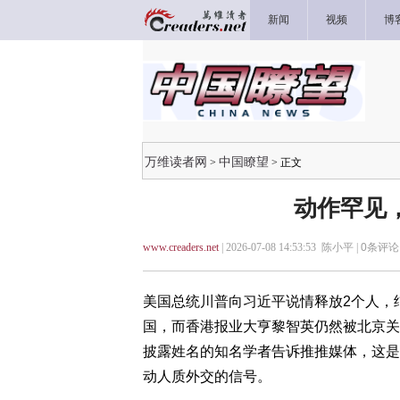
新闻
视频
博
万维读者网
中国瞭望
>
> 正文
动作罕见
www.creaders.net
| 2026-07-08 14:53:53 陈小平 |
0
条评论 
美国总统川普向习近平说情释放2个人，
国，而香港报业大亨黎智英仍然被北京关
披露姓名的知名学者告诉推推媒体，这是
动人质外交的信号。