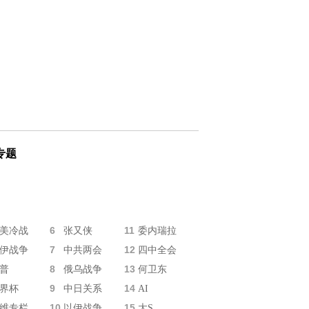
专题
6
11
美冷战
张又侠
委内瑞拉
7
12
伊战争
中共两会
四中全会
8
13
普
俄乌战争
何卫东
9
14
界杯
中日关系
AI
10
15
维专栏
以伊战争
大S