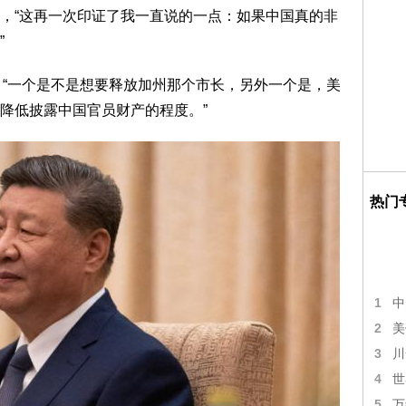
，“这再一次印证了我一直说的一点：如果中国真的非
”
，“一个是不是想要释放加州那个市长，另外一个是，美
降低披露中国官员财产的程度。”
热门
1
中
2
美
3
川
4
世
5
万