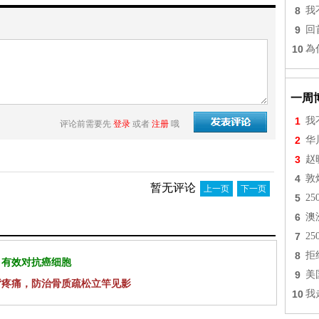
8
我
9
回
10
為
一周
1
我
评论前需要先
登录
或者
注册
哦
2
华
3
赵
4
敦
暂无评论
上一页
下一页
5
2
6
澳
7
2
8
拒
 有效对抗癌细胞
9
美
背疼痛，防治骨质疏松立竿见影
10
我