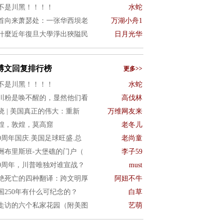
不是川黑！！！！
水蛇
首向来萧瑟处：一张华西坝老
万湖小舟1
什麼近年復旦大學淨出狹隘民
日月光华
博文回复排行榜
更多>>
不是川黑！！！！
水蛇
川粉是唤不醒的，显然他们看
高伐林
晓 | 美国真正的伟大：重新
万维网友来
煌，敦煌，莫高窟
老冬儿
50周年国庆.美国足球旺盛.总
老尚童
洲布里斯班-大堡礁的门户（
李子59
50周年，川普唯独对谁宣战？
must
绝死亡的四种翻译：跨文明厚
阿妞不牛
国250年有什么可纪念的？
白草
走访的六个私家花园（附美图
艺萌