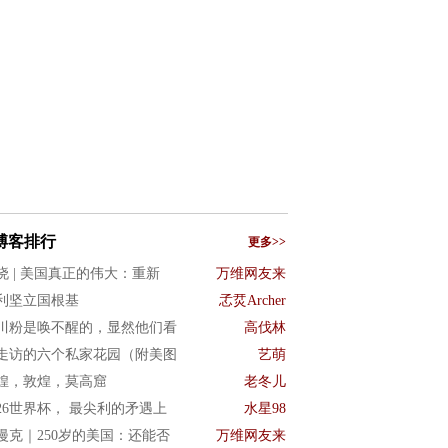
博客排行
更多>>
晓 | 美国真正的伟大：重新
万维网友来
利坚立国根基
孞烎Archer
川粉是唤不醒的，显然他们看
高伐林
走访的六个私家花园（附美图
艺萌
煌，敦煌，莫高窟
老冬儿
026世界杯， 最尖利的矛遇上
水星98
漫克｜250岁的美国：还能否
万维网友来