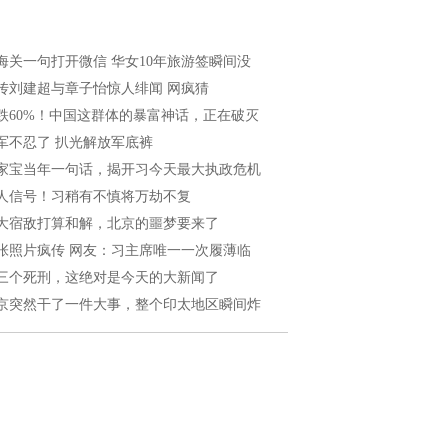
海关一句打开微信 华女10年旅游签瞬间没
传刘建超与章子怡惊人绯闻 网疯猜
跌60%！中国这群体的暴富神话，正在破灭
军不忍了 扒光解放军底裤
家宝当年一句话，揭开习今天最大执政危机
人信号！习稍有不慎将万劫不复
大宿敌打算和解，北京的噩梦要来了
张照片疯传 网友：习主席唯一一次履薄临
三个死刑，这绝对是今天的大新闻了
京突然干了一件大事，整个印太地区瞬间炸