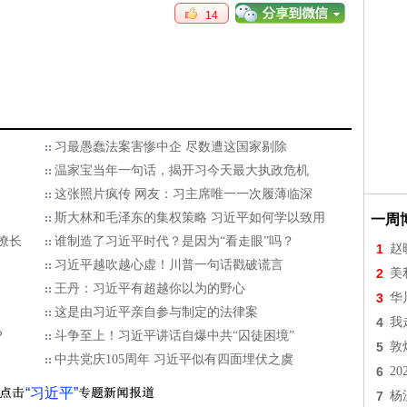
14
习最愚蠢法案害惨中企 尽数遭这国家剔除
温家宝当年一句话，揭开习今天最大执政危机
这张照片疯传 网友：习主席唯一一次履薄临深
斯大林和毛泽东的集权策略 习近平如何学以致用
一周
僚长
谁制造了习近平时代？是因为“看走眼”吗？
1
赵
习近平越吹越心虚！川普一句话戳破谎言
2
美
王丹：习近平有超越你以为的野心
3
华
这是由习近平亲自参与制定的法律案
4
我
？
斗争至上！习近平讲话自爆中共“囚徒困境”
5
敦
中共党庆105周年 习近平似有四面埋伏之虞
6
2
“习近平”
7
杨