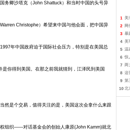
卿沙塔克（John Shattuck）和当时中国的头号异
1
美
ren Christophe）希望来中国与他会面，把中国异
2
网
3
暴
4
美
1997年中国政府迫于国际社会压力，特别是在美国总
5
温
6
惊
7
两
条件是你得到美国。在那之前我就猜到，江泽民到美国
8
这
。
9
第
10
北
当然是个交易，值得关注的是，美国这次会拿什么来跟
织——对话基金会的创始人康原(John Kamm)就北