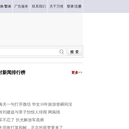
体
/
繁体
广告服务
联系我们
关于万维
登录
/
注册
小时新闻排行榜
更多>>
海关一句打开微信 华女10年旅游签瞬间没
传刘建超与章子怡惊人绯闻 网疯猜
军不忍了 扒光解放军底裤
大宿敌打算和解，北京的噩梦要来了