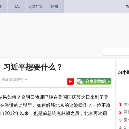
客
论坛
分类广告
购物
简
，习近平想要什么？
24
|
查看/发表评论
结果如何？金明日牧师已经在美国国庆节之日来到了美
1
美
在香港的监狱里。如何解释北京的这波操作？一位不愿
2
网
自2012年以来，也是前总统克林顿之后，北京再次启
3
美
4
两