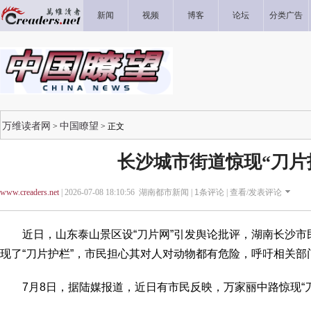
新闻
视频
博客
论坛
分类广告
万维读者网
中国瞭望
>
> 正文
长沙城市街道惊现“刀片
www.creaders.net
| 2026-07-08 18:10:56 湖南都市新闻 |
1
条评论 |
查看/发表评论
近日，山东泰山景区设“刀片网”引发舆论批评，湖南长沙市
现了“刀片护栏”，市民担心其对人对动物都有危险，呼吁相关部
7月8日，据陆媒报道，近日有市民反映，万家丽中路惊现“刀