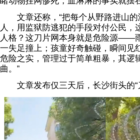
睹动物挂网惨死，血淋淋的事实就摆
文章还称，“把每个从野路进山的
人，用监狱防逃犯的手段对付公民，
人格？这刀片网本身就是危险源——
一失足撞上；孩童好奇触碰，瞬间见
危险之实，管理过于简单粗暴，其逻
曲。”
文章发布仅三天后，长沙街头的“刀