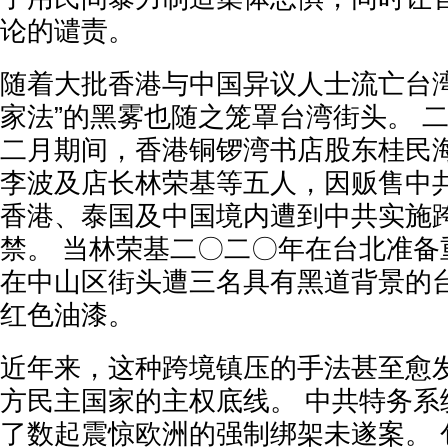
论的谴责。
随着大批香港与中国异议人士流亡台湾
家法”的黑雾也随之笼罩台湾街头。 
二月期间，香港铜锣湾书店股东桂民
李波及店长林荣基等五人，因贩售中
香港、泰国及中国境内遭到中共实施
禁。 当林荣基二〇二〇年在台北准备
在中山区街头遭三名具有黑道背景的
红色油漆。
近年来，这种跨境镇压的手法甚至愈
方民主国家的主权底线。 中共特务系
了数起震惊欧洲的强制绑架未遂案。 