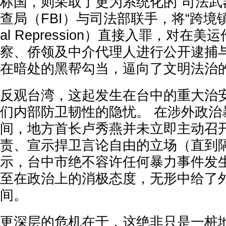
标国，则采取了更为系统化的“司法武
查局（FBI）与司法部联手，将“跨境镇压”（
al Repression）直接入罪，对在
察、侨领及中介代理人进行公开逮捕
在暗处的黑帮勾当，逼向了文明法治
反观台湾，这起发生在台中的重大治
们内部防卫韧性的隐忧。 在涉外政治
间，地方首长卢秀燕并未立即主动召
责、宣示捍卫言论自由的立场（直到
示，台中市绝不容许任何暴力事件发
至在政治上的消极态度，无形中给了
间。
更深层的危机在于，这绝非只是一桩