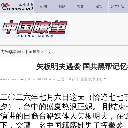
新闻
视频
博客
论坛
分类广告
万维读者网
中国瞭望
>
> 正文
矢板明夫遇袭 国共黑帮记
www.creaders.net
| 2026-07-08 19:34:37 上报 |
3
条评论 |
查看/发表评论
二〇二六年七月六日这天（恰逢七七事
夕），台中的盛夏热浪正炽。 刚结束
演讲的日裔台籍媒体人矢板明夫，在
下，突遭一名中国籍廖姓男子挥拳袭击