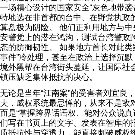
一场精心设计的国家安全“灰色地带袭
特地选在非首都的台中、在野党执政
算盘极为阴险。 他们正利用地方与中
安警觉上的潜在鸿沟，测试台湾警政
态的防御韧性。 如果地方首长对此类
事件”冷处理，甚至在政治上选择沉默
境外黑帮在台湾街头蔓延，让国际社
镇压缺乏集体抵抗的决心。
无论是当年“江南案”的受害者刘宜良
夫，威权系统最忌惮的，从来不是敌
而是“掌握跨界话语权、能对公众说真
们写在书页上的文字、发表在智库的
质抵抗性与穿透力，能直接刺破威权