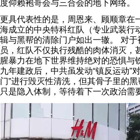
度仰赖袍哥会与三合会的地下网络。
更具代表性的是，周恩来、顾顺章在
海成立的中央特科红队（专业武装行动
辑与黑帮的清除门户如出一辙。 对于
员，红队不仅执行残酷的肉体消灭，
腥暴力在地下世界维持绝对的恐惧与铁
九年建政后，中共虽发动“镇反运动”
门”进行毁灭性清洗，但其骨子里的黑
只是隐入体制，等待着下一次政治需