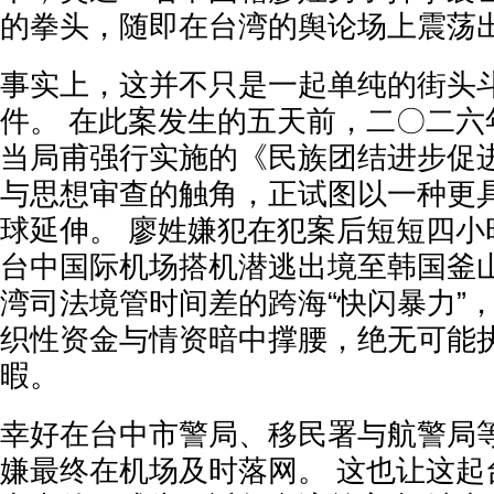
的拳头，随即在台湾的舆论场上震荡
事实上，这并不只是一起单纯的街头
件。 在此案发生的五天前，二〇二六
当局甫强行实施的《民族团结进步促
与思想审查的触角，正试图以一种更
球延伸。 廖姓嫌犯在犯案后短短四小
台中国际机场搭机潜逃出境至韩国釜
湾司法境管时间差的跨海“快闪暴力”
织性资金与情资暗中撑腰，绝无可能
暇。
幸好在台中市警局、移民署与航警局
嫌最终在机场及时落网。 这也让这起