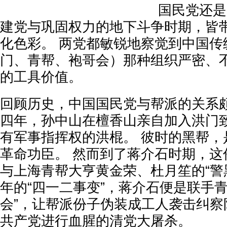
国民党还是
建党与巩固权力的地下斗争时期，皆
化色彩。 两党都敏锐地察觉到中国传
门、青帮、袍哥会）那种组织严密、
的工具价值。
回顾历史，中国国民党与帮派的关系颇
四年，孙中山在檀香山亲自加入洪门
有军事指挥权的洪棍。 彼时的黑帮，
革命功臣。 然而到了蒋介石时期，这
与上海青帮大亨黄金荣、杜月笙的“警
年的“四一二事变”，蒋介石便是联手青
会”，让帮派份子伪装成工人袭击纠察
共产党进行血腥的清党大屠杀。