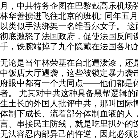
月，中共特务企图在巴黎戴高乐机场
林华善掳进飞往北京的班机; 同年五
以类似手法绑架一名维吾尔女子。 这
彻底激怒了法国政府，促使法国反间
手，铁腕端掉了九个隐藏在法国各地
无论是当年林荣基在台北遭泼漆，还
中饭店大厅遇袭，这些被锁定暴力袭
府眼中都有一个共同点——他们都是
者。 尤其对中共这种具备黑帮逻辑的
生土长的外国人批评中共，那叫国际博
体制下成长、流着部分体制血液的人
言、串接民主防线，就是吃里扒外的逆
无法容忍内部异己的忤逆，因此必须