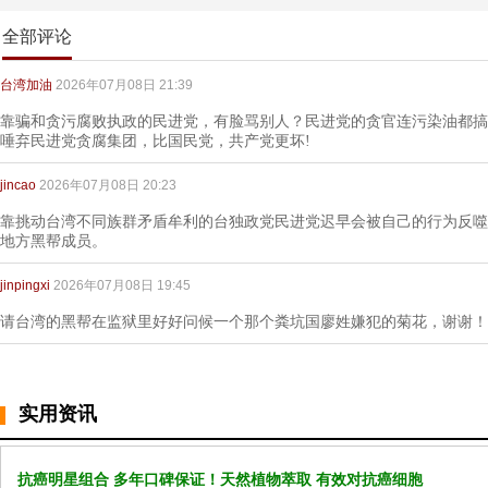
全部评论
台湾加油
2026年07月08日 21:39
靠骗和贪污腐败执政的民进党，有脸骂别人？民进党的贪官连污染油都搞
唾弃民进党贪腐集团，比国民党，共产党更坏!
jincao
2026年07月08日 20:23
靠挑动台湾不同族群矛盾牟利的台独政党民进党迟早会被自己的行为反噬
地方黑帮成员。
jinpingxi
2026年07月08日 19:45
请台湾的黑帮在监狱里好好问候一个那个粪坑国廖姓嫌犯的菊花，谢谢！
实用资讯
抗癌明星组合 多年口碑保证！天然植物萃取 有效对抗癌细胞