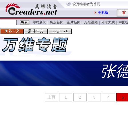
设万维读者为首页
首
手机版
即时新闻
焦点新闻
图片新闻
万维视频
环球大观
中国
|
|
|
|
|
张
上页
1
2
3
4
5