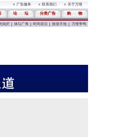
广告服务
联系我们
关于万维
客
论
坛
分类广告
购
物
光灿烂
体坛广角
时尚前沿
旅游天地
万维争鸣
|
|
|
|