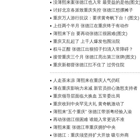
没薄熙来案张德江也入常 最受益的是他(图文
讨好北京各派致重庆失控 张德江想摞摊子
重庆万人游行抗议：要求黄奇帆下台！(图文)
上任两个半月 张德江在重庆终于有动作
薄熙来下台 要再动张德江很困难(图文)
重庆又乱起了 上千人爆发包围法院
权斗正酣 张德江出狠招子扫清入常障碍？
接管重庆三个月 张德江亮出第三张牌(图文)
重庆新都督张德江扛不住了 过劳住院
人走茶未凉 薄熙来在重庆人气仍旺
薄在重庆影响力未减 新官员担心激怒支持者
重庆领导层面临大换血 五常委出局
重庆收到中央罕见大礼 黄奇帆激动了
薄熙来“五个重庆” 张德江带浙粤经验入渝
再动张德江很困难 谁能入常更说不准
薄熙来案 张德江率重庆拥护中央
张德江：重庆须坚持扩大开放 吸引外商