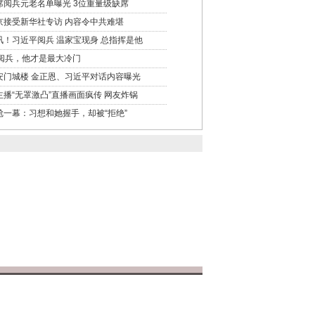
席阅兵元老名单曝光 3位重量级缺席
京接受新华社专访 内容令中共难堪
讯！习近平阅兵 温家宝现身 总指挥是他
3阅兵，他才是最大冷门
安门城楼 金正恩、习近平对话内容曝光
主播“无罩激凸”直播画面疯传 网友炸锅
尬一幕：习想和她握手，却被“拒绝”