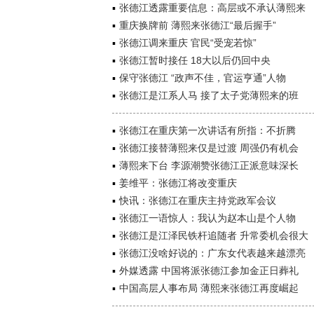
张德江透露重要信息：高层或不承认薄熙来
重庆换牌前 薄熙来张德江“最后握手”
张德江调来重庆 官民“受宠若惊”
张德江暂时接任 18大以后仍回中央
保守张德江 “政声不佳，官运亨通”人物
张德江是江系人马 接了太子党薄熙来的班
张德江在重庆第一次讲话有所指：不折腾
张德江接替薄熙来仅是过渡 周强仍有机会
薄熙来下台 李源潮赞张德江正派意味深长
姜维平：张德江将改变重庆
快讯：张德江在重庆主持党政军会议
张德江一语惊人：我认为赵本山是个人物
张德江是江泽民铁杆追随者 升常委机会很大
张德江没啥好说的：广东女代表越来越漂亮
外媒透露 中国将派张德江参加金正日葬礼
中国高层人事布局 薄熙来张德江再度崛起