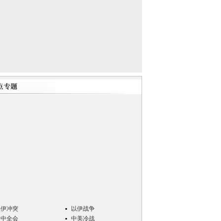
美伊冲突
以伊战争
四中全会
中美冷战