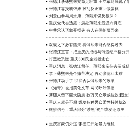
张德江谈薄熙来案举足轻重 王立军到底说了
张德江靠拢胡锦涛 拨乱反正重回做蛋糕
刘云山参与周永康、薄熙来谋反很深？
重庆党代会透露：惩处薄熙来最迟六月底
中共承认形象受损失 有人在保护薄熙来
双规之下必有懦夫 看薄熙来能否熬得过去
张德江直言：把重庆的成绩与薄违纪严格分
打黑掀恐慌 重庆300民企老板逃亡
重庆消息：张德江留任、薄熙来亲信去留成
拿下薄熙来是个痛苦决定 再动张德江太难
张德江动手了 彻底否认薄熙来的政绩
《知青》被指美化文革 网民呼吁停播
薄熙来留下巨大隐患 数万民众示威抗议(图文
重庆人就是不服 爆发各种民众柔性持续抗议
微妙信号：重庆部分“涉黑”资产或发还原主
重庆富豪仍外逃 张德江开始暴力维稳