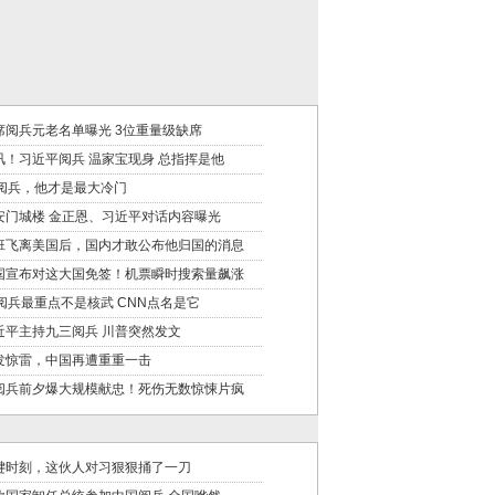
席阅兵元老名单曝光 3位重量级缺席
讯！习近平阅兵 温家宝现身 总指挥是他
3阅兵，他才是最大冷门
安门城楼 金正恩、习近平对话内容曝光
班飞离美国后，国内才敢公布他归国的消息
国宣布对这大国免签！机票瞬时搜索量飙涨
3阅兵最重点不是核武 CNN点名是它
近平主持九三阅兵 川普突然发文
发惊雷，中国再遭重重一击
阅兵前夕爆大规模献忠！死伤无数惊悚片疯
键时刻，这伙人对习狠狠捅了一刀