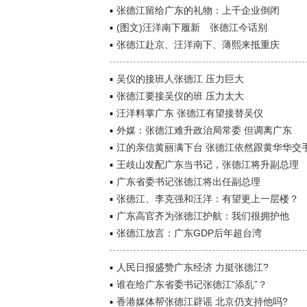
张德江留给广东的礼物：上千企业倒闭
(图文)汪洋南下履新 张德江今话别
张德江赴京、汪洋南下、薄熙来抵重庆
吴仪的接班人张德江 压力巨大
张德江要接吴仪的班 压力太大
汪洋料掌广东 张德江有望接替吴仪
外媒：张德江难升政治局常委 但调离广东
江的亲信黄丽满下台 张德江依然跟黄华华交
王歧山发配广东当书记，张德江将升副总理
广东省委书记张德江将出任副总理
张德江、李克强和汪洋：有望更上一层楼？
广东高官齐为张德江护航：我们很拥护他
张德江放言：广东GDP后年超台湾
人民日报盛赞广东经济 力挺张德江?
谁在给广东省委书记张德江“添乱”？
香港媒体帮张德江辟谣 北京仍支持他吗?