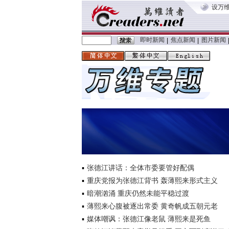
设万
即时新闻
焦点新闻
图片新闻
|
|
张德江讲话：全体市委要管好配偶
重庆党报为张德江背书 轰薄熙来形式主义
暗潮汹涌 重庆仍然未能平稳过渡
薄熙来心腹被逐出常委 黄奇帆成五朝元老
媒体嘲讽：张德江像老鼠 薄熙来是死鱼