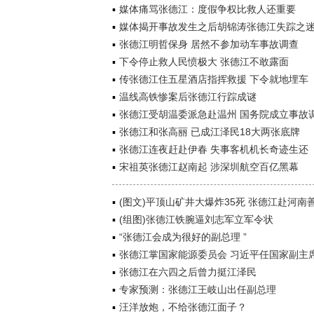
媒体痛骂张德江：度假争权比救人还重要
媒体揭开事故发生之后胡锦涛张德江失踪之
张德江明哲保身 居然不参加动车事故调查
下令停止救人民愤极大 张德江不敢露面
传张德江住五星酒店指挥救援 下令就地埋车
温线高铁惨案后张德江行踪成谜
张德江受胡温委派急赴温州 国务院成立事故
张德江和张高丽 已成江泽民18大两张底牌
张德江连夜赶赴伊春 失事客机机长奇迹生还
宋祖英张德江赵南起 涉深圳航空百亿黑幕
(图文)平顶山矿井大爆炸35死 张德江赴河南
(组图)张德江铁腕逼刘志军立军令状
“张德江会成为很好的副总理 ”
张德江掌国家能源委员会 习近平任国家副主
张德江在六四之后曾力挺江泽民
专家预测：张德江王岐山出任副总理
汪洋放炮，不给张德江面子？