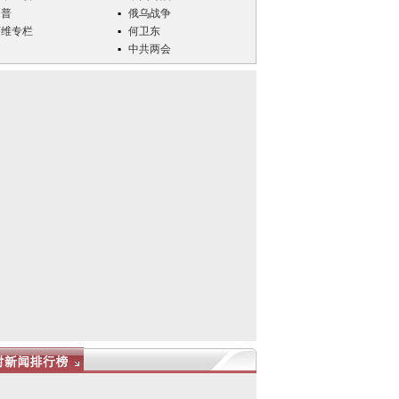
川普
俄乌战争
万维专栏
何卫东
中共两会