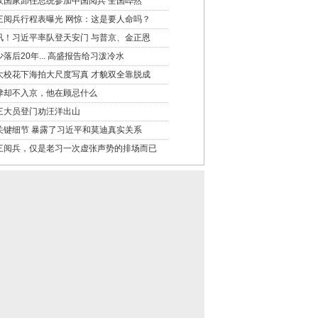
欧国家卸任总统参加中国阅兵 全国哗然
三阅兵行程表曝光 网惊：这是要人命吗？
讯！习近平率队登天安门 与普京、金正恩
少落后20年... 高盛报告给习泼冷水
大校花下海拍大尺度写真 才貌双全靠脱成
津却不入京，他在顾忌什么
三大员登门劝汪洋出山
关键细节 暴露了习近平和莫迪真实关系
三阅兵，仅是老习一次虚张声势的排场而已