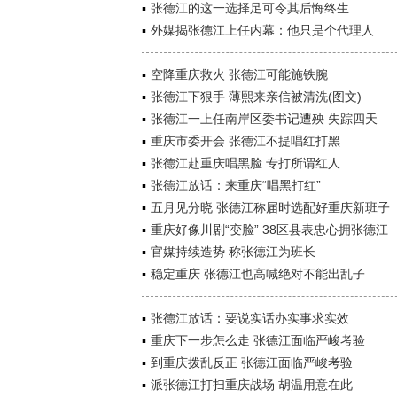
张德江的这一选择足可令其后悔终生
外媒揭张德江上任内幕：他只是个代理人
空降重庆救火 张德江可能施铁腕
张德江下狠手 薄熙来亲信被清洗(图文)
张德江一上任南岸区委书记遭殃 失踪四天
重庆市委开会 张德江不提唱红打黑
张德江赴重庆唱黑脸 专打所谓红人
张德江放话：来重庆“唱黑打红”
五月见分晓 张德江称届时选配好重庆新班子
重庆好像川剧“变脸” 38区县表忠心拥张德江
官媒持续造势 称张德江为班长
稳定重庆 张德江也高喊绝对不能出乱子
张德江放话：要说实话办实事求实效
重庆下一步怎么走 张德江面临严峻考验
到重庆拨乱反正 张德江面临严峻考验
派张德江打扫重庆战场 胡温用意在此