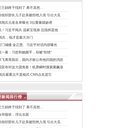
兰兰妈终于找到了 果不其然…
共组织部长儿子赴美被拒绝入境 引出大瓜
席阅兵元老名单曝光 3位重量级缺席
讯！习近平阅兵 温家宝现身 总指挥是他
3阅兵，他才是最大冷门
安门城楼 金正恩、习近平对话内容曝光
尬一幕：习想和她握手，却被“拒绝”
班飞离美国后，国内才敢公布他归国的消息
国宣布对这大国免签！机票瞬时搜索量飙涨
3阅兵最重点不是核武 CNN点名是它
兰兰妈终于找到了 果不其然…
春华接班，浮出水面
共组织部长儿子赴美被拒绝入境 引出大瓜