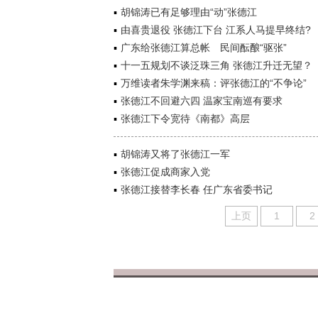
胡锦涛已有足够理由“动”张德江
由喜贵退役 张德江下台 江系人马提早终结?
广东给张德江算总帐 民间酝酿“驱张”
十一五规划不谈泛珠三角 张德江升迁无望？
万维读者朱学渊来稿：评张德江的“不争论”
张德江不回避六四 温家宝南巡有要求
张德江下令宽待《南都》高层
胡锦涛又将了张德江一军
张德江促成商家入党
张德江接替李长春 任广东省委书记
上页
1
2