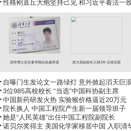
性格刚直丘大炮坚持己见 和习近平看法一
清华博士后在妻孕期出轨被辞退
浙大原副校长入狱3年 出狱后获
转职香港遭举报
国家支持2758万
自曝门生发论文一路绿灯 意外掀起滔天巨
3位985高校校长 “当选”中国科协副主席
中国新药研发火热 实验猴价格逼近20万元
院长换人 中国工程院产生新一届领导班子
她是“人民英雄”出任中国工程院副院长
诺贝尔奖得主 美国化学家移居中国 入职清