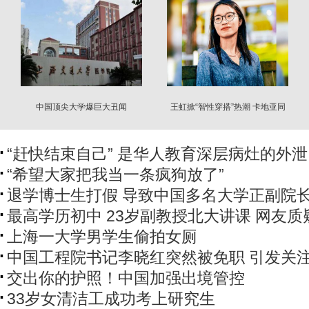
中国顶尖大学爆巨大丑闻
王虹掀“智性穿搭”热潮 卡地亚同
款首饰售罄
“赶快结束自己” 是华人教育深层病灶的外泄
“希望大家把我当一条疯狗放了”
退学博士生打假 导致中国多名大学正副院
最高学历初中 23岁副教授北大讲课 网友质
上海一大学男学生偷拍女厕
中国工程院书记李晓红突然被免职 引发关
交出你的护照！中国加强出境管控
33岁女清洁工成功考上研究生