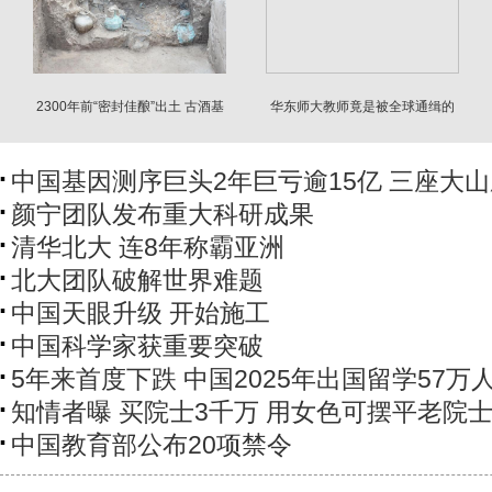
2300年前“密封佳酿”出土 古酒基
华东师大教师竟是被全球通缉的
本保存完整
杀妻性侵犯
中国基因测序巨头2年巨亏逾15亿 三座大
颜宁团队发布重大科研成果
清华北大 连8年称霸亚洲
北大团队破解世界难题
中国天眼升级 开始施工
中国科学家获重要突破
5年来首度下跌 中国2025年出国留学57万
知情者曝 买院士3千万 用女色可摆平老院
中国教育部公布20项禁令