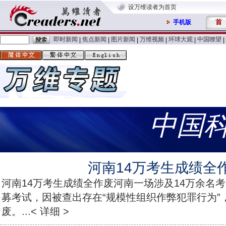
设万维读者为首页
首
手机版
即时新闻
焦点新闻
图片新闻
万维视频
环球大观
中国嘹望
|
|
|
|
|
|
中国
河南14万考生成绩全
河南14万考生成绩全作废河南一场涉及14万余名考
募考试，因被查出存在“规模性组织作弊犯罪行为”
废。...< 详细 >