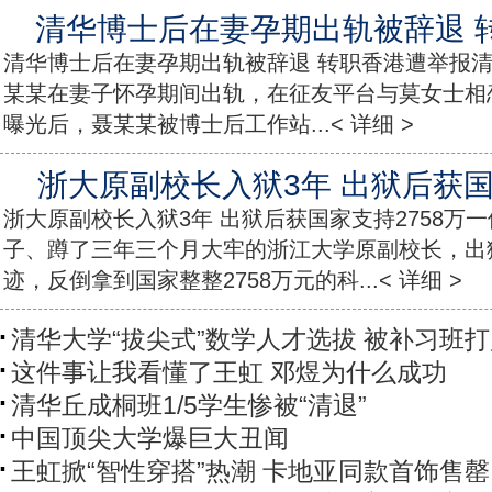
清华博士后在妻孕期出轨被辞退 
清华博士后在妻孕期出轨被辞退 转职香港遭举报
某某在妻子怀孕期间出轨，在征友平台与莫女士相
曝光后，聂某某被博士后工作站...< 详细 >
浙大原副校长入狱3年 出狱后获国
浙大原副校长入狱3年 出狱后获国家支持2758万
子、蹲了三年三个月大牢的浙江大学原副校长，出
迹，反倒拿到国家整整2758万元的科...< 详细 >
清华大学“拔尖式”数学人才选拔 被补习班
这件事让我看懂了王虹 邓煜为什么成功
清华丘成桐班1/5学生惨被“清退”
中国顶尖大学爆巨大丑闻
王虹掀“智性穿搭”热潮 卡地亚同款首饰售罄