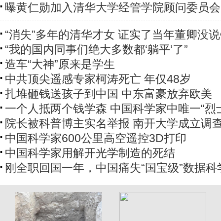
曝黄仁勋加入清华大学经管学院顾问委员会
“消失”多年的清华才女 证实了当年董卿没
“我的国内同事们绝大多数都‘躺平’了”
造车“大神”原来是学生
中共顶尖遥感专家柯涛死亡 年仅48岁
扎堆砸钱送孩子到中国 中东富豪放弃欧美
一个人抵两个钱学森 中国科学家中唯一“烈
院长被科普博主实名举报 南开大学成立调
中国科学家600公里高空遥控3D打印
中国科学家用解开光学制造的死结
刚全职回国一年，中国痛失“国宝级”数据科