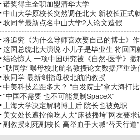
诺奖得主全职加盟清华大学
中山大学原校长突然调任北大 新校长正式
耿同学最新点名中山大学2人论文造假
将追究《为什么导师喜欢娶自己的博士》作
这国总统北大演说 小儿子是毕业生 将回国
结论惊人 一项中国研究被《自然-医学》撤
“耿同学”曝母校北航名教授论文数据严重造
耿同学 最新剑指母校北航的教授
中美科技差距多大？ “白发院士”拿大海打
“中国不需要 也不可能复制SpaceX”
上海大学决定解聘博士后 院长也被免职
美女处长遭控偷吃人夫“床被摇垮”网友要求
副教授刺死副校长 高举血手大喊“替天行道”