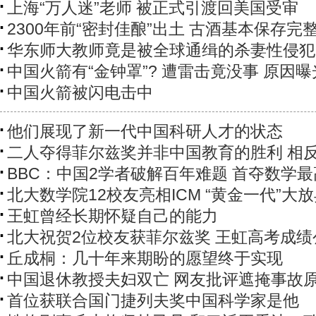
上海“万人迷”老师 被正式引渡回美国受审
2300年前“密封佳酿”出土 古酒基本保存完
华东师大教师竟是被全球通缉的杀妻性侵犯
中国火箭有“金钟罩”? 遭雷击竟没事 原因曝
中国火箭被闪电击中
他们展现了新一代中国科研人才的状态
二人夺得菲尔兹奖并非中国教育的胜利 相
BBC：中国2学者破解百年难题 首夺数学
北大数学院12校友亮相ICM “黄金一代”大
王虹曾经长期怀疑自己的能力
北大祝贺2位校友获菲尔兹奖 王虹高考成绩
丘成桐：几十年来期盼的愿望终于实现
中国退休教授夫妇双亡 网友批评遮掩事故
首位获联合国门捷列夫奖中国科学家是他