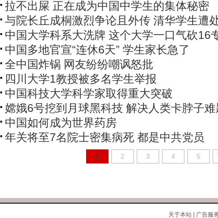
拉不出屎 正在成为中国中学生的集体秘密
与院长丘成桐激烈争论且外传 清华学生遭
中国大学科系大洗牌 这个大学一口气砍16
中国多地官宣“连休6天” 学生家长急了
全中国炸锅 网友纷纷嘲讽怒批
四川大学1教授被多名学生举报
中国科技大学科学家取得重大突破
嫦娥6号挖到月球黑科技 解决人类卡脖子难
中国如何成为世界药房
年关将至7名院士密集病死 都是中共党员
1
2
3
4
5
关于本站
|
广告服