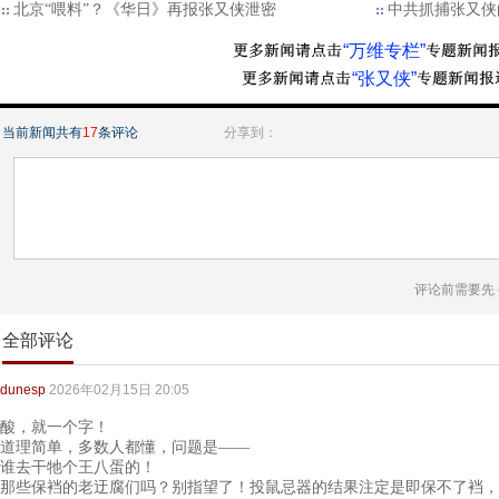
北京“喂料”？《华日》再报张又侠泄密
中共抓捕张又侠
“万维专栏”
“张又侠”
当前新闻共有
17
条评论
分享到：
评论前需要先
全部评论
dunesp
2026年02月15日 20:05
酸，就一个字！
道理简单，多数人都懂，问题是——
谁去干牠个王八蛋的！
那些保裆的老迂腐们吗？别指望了！投鼠忌器的结果注定是即保不了裆，