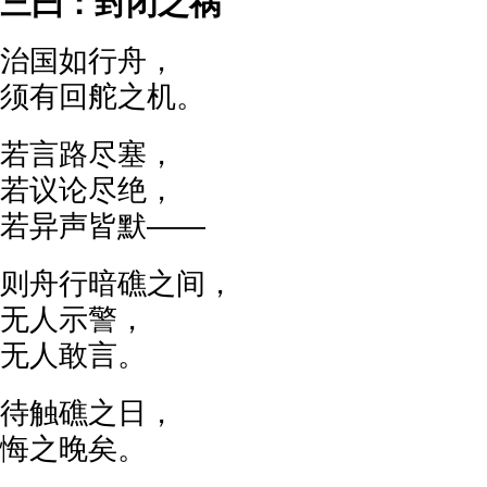
三曰：封闭之祸
治国如行舟，
须有回舵之机。
若言路尽塞，
若议论尽绝，
若异声皆默——
则舟行暗礁之间，
无人示警，
无人敢言。
待触礁之日，
悔之晚矣。