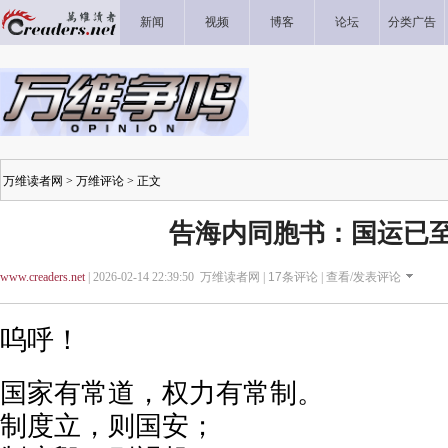
新闻
视频
博客
论坛
分类广告
万维读者网
>
万维评论
> 正文
告海内同胞书：国运已
www.creaders.net
| 2026-02-14 22:39:50 万维读者网 |
17
条评论 |
查看/发表评论
呜呼！
国家有常道，权力有常制。
制度立，则国安；