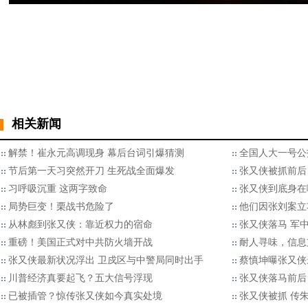
相关新闻
解禁！崔永元高调现身 幕后台词引爆猜测
全国人大一号公
节后第一天习突然开刀 生死战全面爆发
张又侠被抓前后
习呼吸沉重 这两字致命
张又侠到底身在
局势巨变！栗战书危险了
他们因张刘案立功
从林彪到张又侠：靠近权力的宿命
张又侠落马 军中
重磅！美国正式对中共防火墙开战
耐人寻味，信息
张又侠最新状况浮出 卫戍区与中警局同时出手
蔡慎坤曝张又侠
川普经济真要起飞？五大信号浮现
张又侠落马前后
已被插管？惊传张又侠如今真实处境
张又侠被抓 传