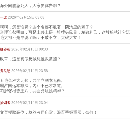
海外同胞急死人，人家要你告啊？
一冰
2026年02月15日 03:08
呵呵，恁是谁呀？连个名都不敢署，阴沟里的耗子？
道理谁都明白，可是土共上层一堆獐头鼠目，精致利己，这艘船就让它沉
毛太祖不是早说了吗：不破不立，大破大立！
镰斧帮
2026年02月15日 00:33
臥草，這是真假反賊想挽救黨國？
鬼见愁
2026年02月14日 23:58
五毛杂种太无知，共匪立制本无衡。
霸占国运本非法，内斗不已才常道。
习胖张棍皆王八，共匪粪坑挑精华？
抽烟者
2026年02月14日 23:04
文盲攫取高位，草莽占居庙堂，混蛋手握重器，奈何！