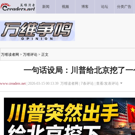
新闻
视频
博客
论坛
分类广告
万维读者网
>
万维评论
> 正文
一句话设局：川普给北京挖了一
www.creaders.net
| 2026-03-15 00:13:39 万维读者网 |
7
条评论 |
查看/发表评论