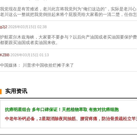
我党现在是有苦难述，老川此言将我党列为“俺们这边的”，实际是老川
老川这么一整就把我党倒挂起来将个屁股亮给大家看的一清二楚，任你怎
g2j2
2026年03月15日 02:38
护航霍尔木兹海峡，大家要不要参与？以后向产油国或者买油国要保护费
都要跟买油国或者卖油国来收。
KZBB
2026年03月15日 01:13
中国媒体： 川普求中国收拾烂摊子来了
实用资讯
抗癌明星组合 多年口碑保证！天然植物萃取 有效对抗癌细胞
中老年补钙必备，2星期消除夜间抽筋、腰背疼痛，防治骨质疏松立竿