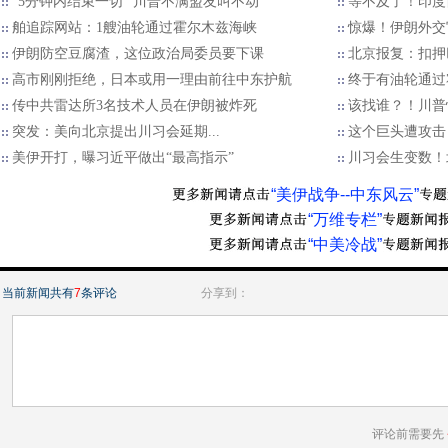
“5分钟内结束一切” 川普不满盟友叫不动
等不及了！印度
舶追踪网站：1艘油轮通过霍尔木兹海峡
惊爆！伊朗外交
伊朗防空豆腐渣，这位政治局委员要下课
北京报复：扣押
高市刚刚拒绝，日本或用一理由前往中东护航
终于有油轮通过
传中共雷达所3名技术人员在伊朗被炸死
该找谁？！川普
突发：美向北京提出川习会延期...
这个巨头遭攻击
美伊开打，曝习近平做出“最高指示”
川习会生变数！
“美伊战争--中东风云”
“万维专栏”
“中美冷战”
当前新闻共有
7
条评论
分享到：
评论前需要先