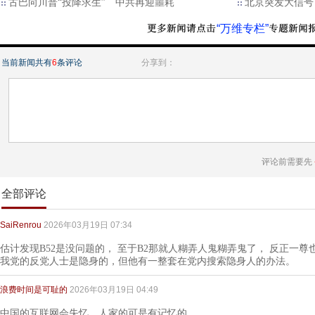
古巴向川普“投降求生” 中共再迎噩耗
北京突发大信号
“万维专栏”
当前新闻共有
6
条评论
分享到：
评论前需要先
全部评论
SaiRenrou
2026年03月19日 07:34
估计发现B52是没问题的， 至于B2那就人糊弄人鬼糊弄鬼了， 反正一
我党的反党人士是隐身的，但他有一整套在党内搜索隐身人的办法。
浪费时间是可耻的
2026年03月19日 04:49
中国的互联网会失忆，人家的可是有记忆的