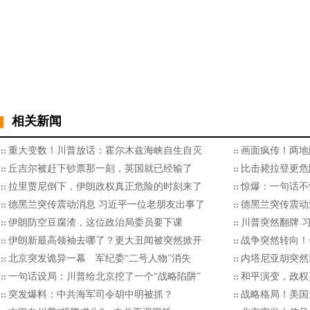
相关新闻
重大变数！川普放话：霍尔木兹海峡自生自灭
画面疯传！两地
丘吉尔被赶下钞票那一刻，英国就已经输了
比击毙拉登更危
拉里贾尼倒下，伊朗政权真正危险的时刻来了
惊爆：一句话不
德黑兰突传震动消息 习近平一位老朋友出事了
德黑兰突传震动
伊朗防空豆腐渣，这位政治局委员要下课
川普突然翻牌 
伊朗新最高领袖去哪了？更大丑闻被突然掀开
战争突然转向！
北京突发诡异一幕 军纪委“二号人物”消失
内塔尼亚胡突然
一句话设局：川普给北京挖了一个“战略陷阱”
和平演变，政权
突发爆料：中共海军司令胡中明被抓？
战略格局！美国