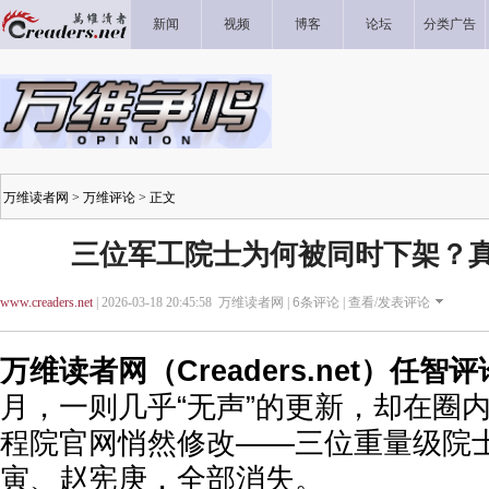
新闻
视频
博客
论坛
分类广告
万维读者网
>
万维评论
> 正文
三位军工院士为何被同时下架？
www.creaders.net
| 2026-03-18 20:45:58 万维读者网 |
6
条评论 |
查看/发表评论
万维读者网（Creaders.net）任智
月，一则几乎“无声”的更新，却在圈
程院官网悄然修改——三位重量级院
寅、赵宪庚，全部消失。