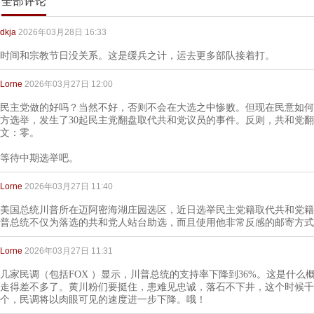
全部评论
dkja
2026年03月28日 16:33
时间和宗教节日没关系。这是缓兵之计，运去更多部队接着打。
Lorne
2026年03月27日 12:00
民主党做的好吗？当然不好，否则不会在大选之中惨败。但现在民意如何
方选举，发生了30起民主党翻盘取代共和党议员的事件。反则，共和党翻盘
文：零。
等待中期选举吧。
Lorne
2026年03月27日 11:40
美国总统川普所在迈阿密海湖庄园选区，近日选举民主党籍取代共和党籍
普总统不仅为落选的共和党人站台助选，而且使用他非常反感的邮寄方式
Lorne
2026年03月27日 11:31
几家民调（包括FOX ）显示，川普总统的支持率下降到36%。这是什么
走得差不多了。黄川粉们要挺住，患难见忠诚，落石不下井，这个时候千
个，民调将以肉眼可见的速度进一步下降。哦！