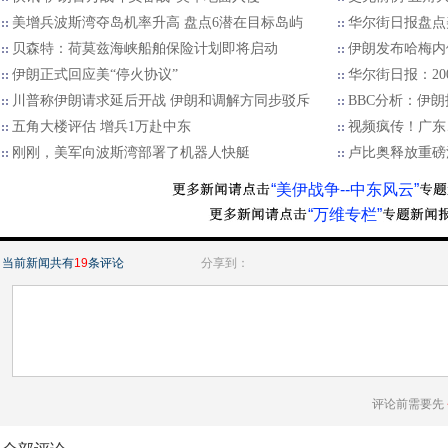
美增兵波斯湾夺岛机率升高 盘点6潜在目标岛屿
华尔街日报盘点
贝森特：荷莫兹海峡船舶保险计划即将启动
伊朗发布哈梅内
伊朗正式回应美“停火协议”
华尔街日报：2
川普称伊朗请求延后开战 伊朗和调解方同步驳斥
BBC分析：伊
五角大楼评估 增兵1万赴中东
视频疯传！广东
刚刚，美军向波斯湾部署了机器人快艇
卢比奥释放重磅
“美伊战争--中东风云”
“万维专栏”
当前新闻共有
19
条评论
分享到：
评论前需要先