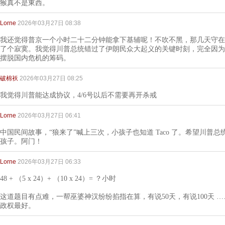
猴真不是東西。
Lorne
2026年03月27日 08:38
我还觉得普京一个小时二十二分钟能拿下基辅呢！不吹不黑，那几天守在
了个寂寞。我觉得川普总统错过了伊朗民众大起义的关键时刻，完全因为
摆脱国内危机的筹码。
破棉袄
2026年03月27日 08:25
我觉得川普能达成协议，4/6号以后不需要再开杀戒
Lorne
2026年03月27日 06:41
中国民间故事，“狼来了”喊上三次，小孩子也知道 Taco 了。希望川普
孩子。阿门！
Lorne
2026年03月27日 06:33
48 + （5 x 24）+ （10 x 24）= ？小时
这道题目有点难，一帮巫婆神汉纷纷掐指在算，有说50天，有说100天 
政权最好。