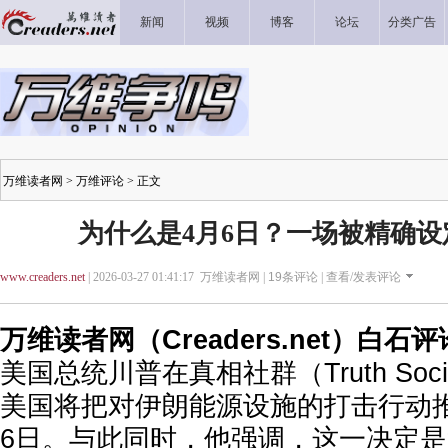
新闻
视频
博客
论坛
分类广告
万维读者网
>
万维评论
> 正文
为什么是4月6日？一场被精确
www.creaders.net
| 2026-03-27 01:41:17 万维读者网 |
19
条评论 |
查看/发表评论
万维读者网（Creaders.net）白石
美国总统川普在真相社群（
Truth Soc
美国将把对伊朗能源设施的打击行动推
6日。与此同时，他强调，这一决定是