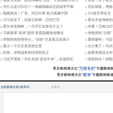
温家宝现身、政治局喊话 北京一天突现两大信号
笑喷！关于雄安
为什么是4月6日？一场被精确设定的战争节奏
见好就收，考验
视频疯传！广东、武汉出事 怒火燃遍中国
101枚导弹全灭
川习会定了，但真正的牌，已经打完
霍尔木兹海峡的
霍尔木兹海峡，一旦开打会发生什么？
内幕！王岐山打
习家密谋“表弟”接班 靳磊隐藏身份曝光
伊朗突然“分裂
伊朗突然拒绝停火，“抬价”才是真正的算计
重磅爆料：习近
重大！中日关系突然生变
出大事了！马兴
刘放：伊朗战争的结局和意义
如果美国这次对
习近平震怒！市长当场“妄议中央”，全场哄笑
突然转向！伊朗
“万维专栏”
“蔡奇”
当前新闻共有
3
条评论
分享到：