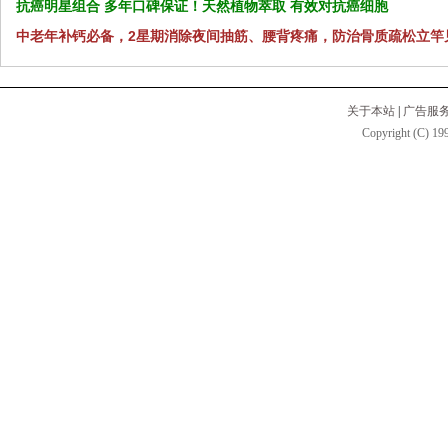
抗癌明星组合 多年口碑保证！天然植物萃取 有效对抗癌细胞
中老年补钙必备，2星期消除夜间抽筋、腰背疼痛，防治骨质疏松立竿
关于本站
|
广告服
Copyright (C) 199