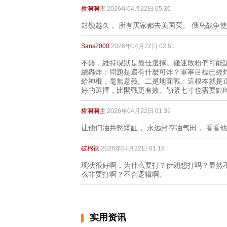
桥洞洞主
2026年04月22日 05:36
封锁越久， 所有买家都去美国买。 俄乌战争
Sans2000
2026年04月22日 02:51
不錯，維持現狀是最佳選擇。雞迷敗粉們可能認為
續轟炸：問題是還有什麼可炸？軍事目標已經炸
給神棍，毫無意義。二是地面戰：這根本就是
好的選擇，比開戰更有效。勒緊七寸也需要點
桥洞洞主
2026年04月22日 01:39
让他们油井憋爆缸， 永远封存油气田， 看看
破棉袄
2026年04月22日 01:18
现状很好啊，为什么要打？伊朗想打吗？显然
么非要打啊？不合逻辑啊。
实用资讯