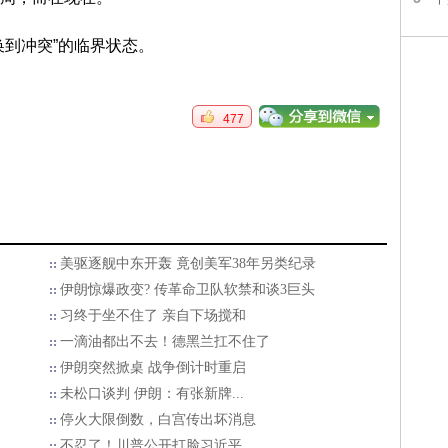
换到冲突”的临界状态。
477
美驱逐舰中东开轰 竟创美军38年另类纪录
伊朗惊爆政变? 传革命卫队软禁和谈3巨头
习终于坐不住了 亲自下场搅和
一滴油都出不去！德黑兰扛不住了
伊朗突然掀桌 战争倒计时重启
未松口谈判 伊朗：有张新牌...
停火大限倒数，白宫传出坏消息
不忍了！川普公开打脸习近平