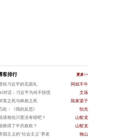
博客排行
更多>>
普给习近平的见面礼
阿妞不牛
AI对话：习近平为何不惊慌
文庙
岸英之死与林彪之死
陈家梁子
石屹：《我的反思》
怡光
说请相信川普没有错吧？
山蛟龙
能救得了中共政权？
山蛟龙
帝国主义的“社会主义”养老
翰山