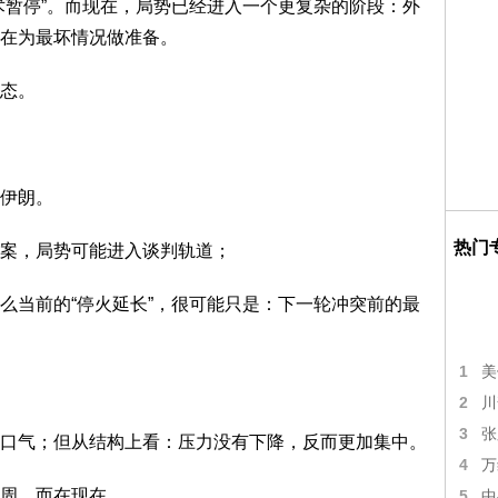
术暂停”。而现在，局势已经进入一个更复杂的阶段：外
在为最坏情况做准备。
态。
伊朗。
热门
案，局势可能进入谈判轨道；
么当前的“停火延长”，很可能只是：下一轮冲突前的最
1
美
2
川
3
张
口气；但从结构上看：压力没有下降，反而更加集中。
4
万
周，而在现在。
5
中