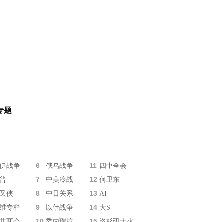
专题
6
11
伊战争
俄乌战争
四中全会
7
12
普
中美冷战
何卫东
8
13
又侠
中日关系
AI
9
14
维专栏
以伊战争
大S
10
15
共两会
委内瑞拉
洛杉矶大火