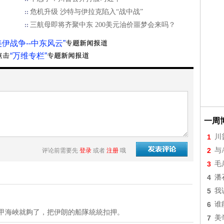
危机升级 沙特与伊拉克陷入“战中战”
三航母即将齐聚中东 200美元油价噩梦会来吗？
美伊战争--中东风云”
“万维专栏”
一周
1
川
2
与
评论前需要先
登录
或者
注册
哦
3
毛
4
潘
5
我
6
谁
六甲海峽就夠了，把伊朗的船隊統統扣押。
7
美