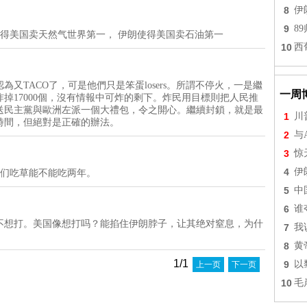
8
伊
9
8
使得美国卖天然气世界第一， 伊朗使得美国卖石油第一
10
西
又TACO了，可是他們只是笨蛋losers。所謂不停火，一是繼
一周
掉17000個，沒有情報中可炸的剩下。炸民用目標則把人民推
送民主黨與歐洲左派一個大禮包，令之開心。繼續封鎖，就是最
1
川
時間，但絕對是正確的辦法。
2
与
3
惊
4
伊
他们吃草能不能吃两年。
5
中
6
谁
不想打。美国像想打吗？能掐住伊朗脖子，让其绝对窒息，为什
7
我
8
黄
1/1
9
以
上一页
下一页
10
毛