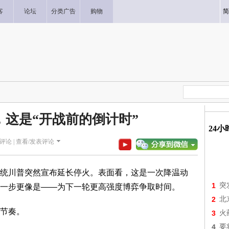
客
论坛
分类广告
购物
简
，这是“开战前的倒计时”
24
评论 |
查看/发表评论
统川普突然宣布延长停火。表面看，这是一次降温动
1
突
一步更像是——为下一轮更高强度博弈争取时间。
2
北
节奏。
3
火
4
要