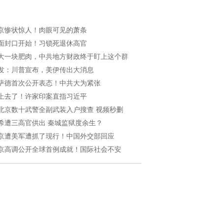
京惨状惊人！肉眼可见的萧条
面封口开始！习锁死退休高官
大一块肥肉，中共地方财政终于盯上这个群
发：川普宣布，美伊传出大消息
萨德首次公开表态！中共大为紧张
上去了！许家印案直指习近平
北京数十武警全副武装入户搜查 视频秒删
希遭三高官供出 秦城监狱度余生？
京遭美军遭抓了现行！中国外交部回应
京高调公开全球首例成就！国际社会不安