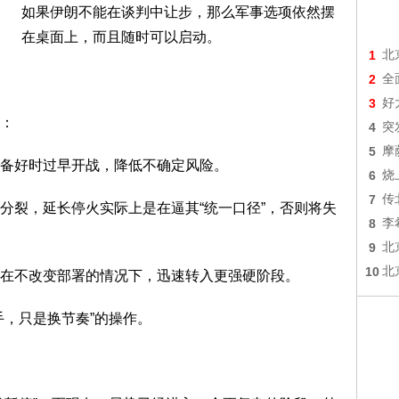
如果伊朗不能在谈判中让步，那么军事选项依然摆
在桌面上，而且随时可以启动。
1
北
2
全
3
好
：
4
突
5
摩
备好时过早开战，降低不确定风险。
6
烧
7
传
分裂，延长停火实际上是在逼其“统一口径”，否则将失
8
李
9
北
10
北
在不改变部署的情况下，迅速转入更强硬阶段。
手，只是换节奏”的操作。