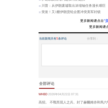
川普：从伊朗废墟取出浓缩铀任务漫长艰巨
突发！又1艘伊朗货轮企图冲突美军封锁
“
当前新闻共有
5
条评论
分享到：
全部评论
WHBD
2026年04月22日 07:31
高招。 不戰而屈人之兵。封了赫爾姆赤和馬