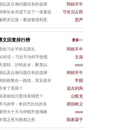
朗以及台海问题仅有的选择
阿妞不牛
9师师长余光茂下达了一道看似
弓长贝占郎
葡两牙记游：重游塞维利亚
思芦
博文回复排行榜
更多>>
普给习近平的见面礼
阿妞不牛
AI对话：习近平为何不惊慌
文庙
天逆转，沙特反水，断美以、
must
朗以及台海问题仅有的选择
阿妞不牛
国的政教合一路线，其实是自
学园
夺舍了美国？
远古的风
说请相信川普没有错吧？
山蛟龙
帝与炎帝 - 来自巴比伦的东
因信称义
黎停火十天与伊朗开放海峡
must
岸英之死与林彪之死
陈家梁子