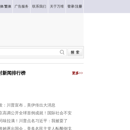
体
/
繁体
广告服务
联系我们
关于万维
登录
/
注册
小时新闻排行榜
更多>>
发：川普宣布，美伊传出大消息
京高调公开全球首例成就！国际社会不安
药味拉满！川普点名习近平：我被耍了
将她逐出国会，美多名民主党人酝酿倒戈