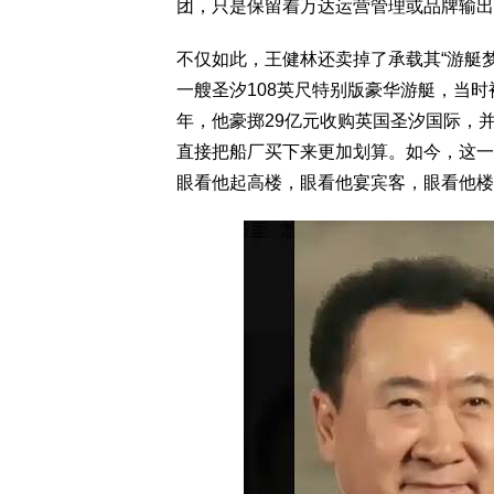
团，只是保留着万达运营管理或品牌输出
不仅如此，王健林还卖掉了承载其“游艇梦”
一艘圣汐108英尺特别版豪华游艇，当时
年，他豪掷29亿元收购英国圣汐国际，
直接把船厂买下来更加划算。如今，这一
眼看他起高楼，眼看他宴宾客，眼看他楼