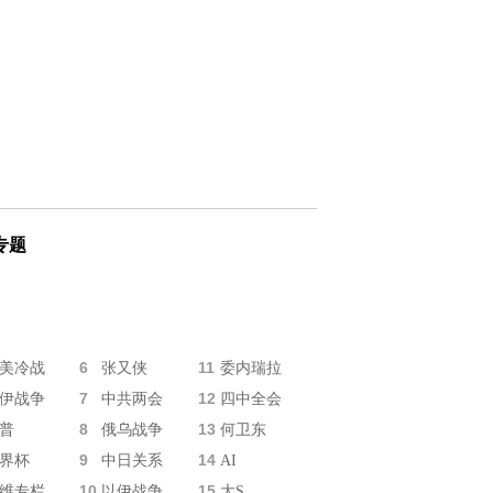
专题
6
11
美冷战
张又侠
委内瑞拉
7
12
伊战争
中共两会
四中全会
8
13
普
俄乌战争
何卫东
9
14
界杯
中日关系
AI
10
15
维专栏
以伊战争
大S