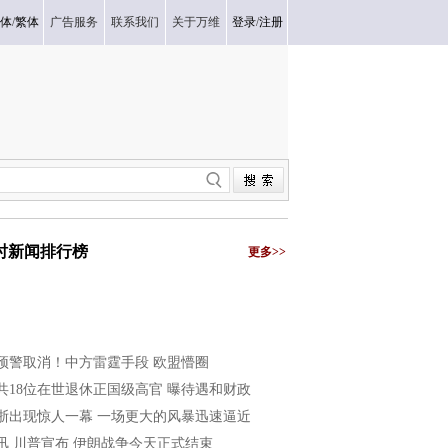
体
/
繁体
广告服务
联系我们
关于万维
登录
/
注册
小时新闻排行榜
更多>>
预警取消！中方雷霆手段 欧盟懵圈
共18位在世退休正国级高官 曝待遇和财政
浙出现惊人一幕 一场更大的风暴迅速逼近
讯 川普宣布 伊朗战争今天正式结束