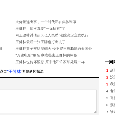
大佬接连出事，一个时代正在集体谢幕
王健林，这次真要“一无所有”了
向王健林讨债超36亿人民币 法院决定立案执行
王健林最后一张王牌也打出去了
归
王健林妻子被扒底朝天 怪不得王思聪能逍遥国外
“万达电影”更名 彻底撕去王健林的标签
一周
王健林也传坏消息 原来他和许家印处境一样
1
赵
“王健林”
2
没
3
我
4
老
5
退
6
溪
7
谁