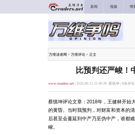
新闻
视频
博
万维读者网
>
万维评论
> 正文
比预判还严峻！
www.creaders.net
| 2026-06-12 21:49:36 蔡慎坤 |
4
条评论 
蔡慎坤评论文章：2018年，王健林开
的黄昏。当时我预判，对财富和资本的清
后甚至会蔓延到中产乃至伪中产，谁都难
峻。