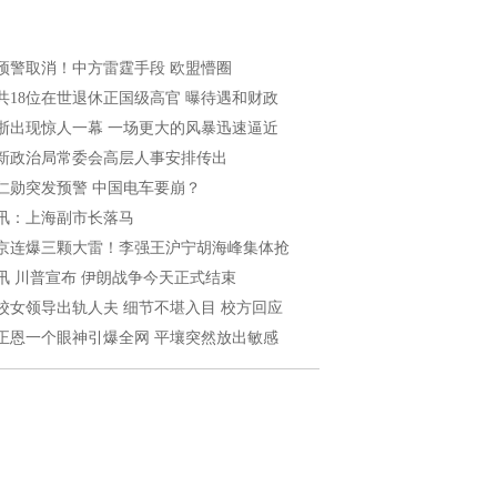
预警取消！中方雷霆手段 欧盟懵圈
共18位在世退休正国级高官 曝待遇和财政
浙出现惊人一幕 一场更大的风暴迅速逼近
新政治局常委会高层人事安排传出
仁勋突发预警 中国电车要崩？
讯：上海副市长落马
京连爆三颗大雷！李强王沪宁胡海峰集体抢
讯 川普宣布 伊朗战争今天正式结束
校女领导出轨人夫 细节不堪入目 校方回应
正恩一个眼神引爆全网 平壤突然放出敏感