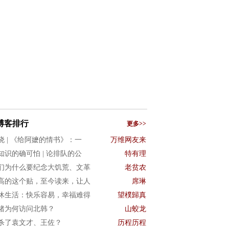
博客排行
更多>>
晓 | 《给阿嬷的情书》：一
万维网友来
知识的确可怕 | 论排队的公
特有理
们为什么要纪念大饥荒、文革
老贫农
高的这个贴，至今读来，让人
席琳
休生活：快乐容易，幸福难得
望樸歸真
猪为何访问北韩？
山蛟龙
杀了袁文才、王佐？
历程历程