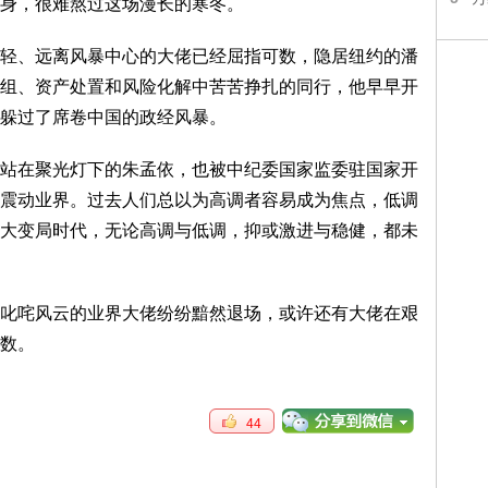
身，很难熬过这场漫长的寒冬。
轻、远离风暴中心的大佬已经屈指可数，隐居纽约的潘
组、资产处置和风险化解中苦苦挣扎的同行，他早早开
躲过了席卷中国的政经风暴。
站在聚光灯下的朱孟依，也被中纪委国家监委驻国家开
震动业界。过去人们总以为高调者容易成为焦点，低调
大变局时代，无论高调与低调，抑或激进与稳健，都未
叱咤风云的业界大佬纷纷黯然退场，或许还有大佬在艰
数。
44