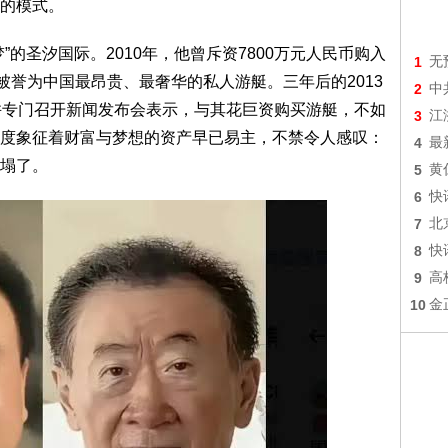
的模式。
的圣汐国际。2010年，他曾斥资7800万元人民币购入
1
无
被誉为中国最昂贵、最奢华的私人游艇。三年后的2013
2
中
并专门召开新闻发布会表示，与其花巨资购买游艇，不如
3
江
度象征着财富与梦想的资产早已易主，不禁令人感叹：
4
最
塌了。
5
黄
6
快
7
北
8
快
9
高
10
金