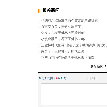
相关新闻
你的财产谁做主？两个首富故事是答案
首富变首负，王健林出事了！
突发，72岁王健林的至暗时刻
小镇金融男，吞下王健林300亿
王健林时代落幕 输给了这个截胡许家印的海
改名了！王健林万达时代落幕
正努力“卖子”还债的王健林雪上加霜
当前新闻共有
4
条评论
分享到：