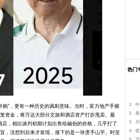
热门
1
中
大并购”，更有一种历史的讽刺意味。当时，富力地产手握
2
美
笼资金，将万达大部分文旅和酒店资产打折甩卖。最
3
川
3家酒店，相比谈判初期计划出售给融创的价格，几乎打了
4
世
宜，没想到后来才发现，接下的是一块烫手山芋。时至
5
万