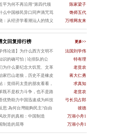
近平为何不再沿用“第四代领
陈家梁子
什么中国移民异口同声滴咒骂
馋师五代
晓：从经济学看潮汕人的情义
万维网友来
博文回复排行榜
更多>>
学伟论道】为什么西方文明不
法国刘学伟
知识的确可怕 | 论排队的公
特有理
们为什么要纪念大饥荒、文革
老贫农
治家巴山老狼，历史不是橡皮
蒋大仁勇
帖：觉得药太贵的朋友看看，
求真知
革既不是权力斗争，也不是路
老贫农
语优势助力中国迅速成为科技
弓长贝占郎
4反思:為何台灣能夠民主?自由
彼德
风吹开的真相：中国制造
万湖小舟1
国制造的屈辱
万湖小舟1