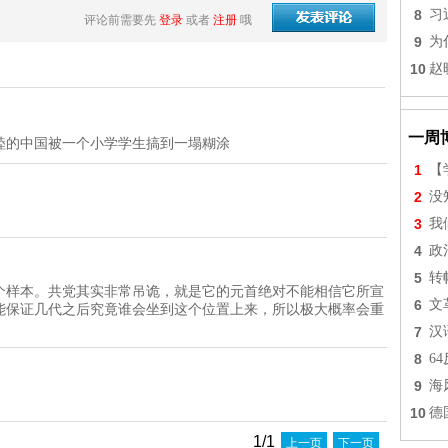
8
习
评论前需要先
登录
或者
注册
哦
9
为
10
赵
一周
睦的中国被一个小学学生搞到一塌糊涂
1
【
2
没
3
我
4
政
5
转
个样本。共党其实非常吊诡，就是它的元首绝对不能相信它所宣
6
文
能保证几代之后究竟谁会坐到这个位置上来，所以极大概率会重
7
汉
8
6
9
海
10
德
1/1
上一页
下一页