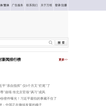
体
/
繁体
广告服务
联系我们
关于万维
登录
/
注册
小时新闻排行榜
更多>>
近平“亲自指挥” 仅6个月又“烂尾”了
一尊”崩塌 传北京官场“讽习”成风
40份密件曝光！习近平最怕的事藏不住了
评：中国正在撤掉发展的梯子