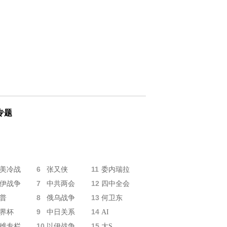
专题
6
11
美冷战
张又侠
委内瑞拉
7
12
伊战争
中共两会
四中全会
8
13
普
俄乌战争
何卫东
9
14
界杯
中日关系
AI
10
15
维专栏
以伊战争
大S