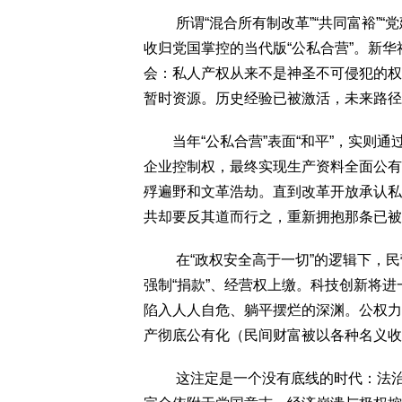
所谓“混合所有制改革”“共同富裕”“
收归党国掌控的当代版“公私合营”。新华
会：私人产权从来不是神圣不可侵犯的权
暂时资源。历史经验已被激活，未来路径
当年“公私合营”表面“和平”，实则通
企业控制权，最终实现生产资料全面公有
殍遍野和文革浩劫。直到改革开放承认私
共却要反其道而行之，重新拥抱那条已被
在“政权安全高于一切”的逻辑下，民
强制“捐款”、经营权上缴。科技创新将
陷入人人自危、躺平摆烂的深渊。公权力
产彻底公有化（民间财富被以各种名义收
这注定是一个没有底线的时代：法治彻