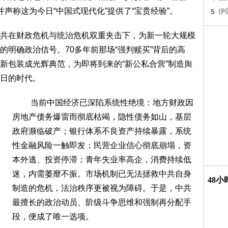
，并声称这为今日“中国式现代化”提供了“宝贵经验”。
5
伊
在财政危机与统治危机双重夹击下，为新一轮大规模
的明确政治信号。70多年前那场“强判赎买”背后的高
新包装成光辉典范，为即将到来的“新公私合营”制造舆
日的时代。
当前中国经济已深陷系统性绝境：地方财政因
房地产债务爆雷而彻底枯竭，隐性债务如山，基层
政府濒临破产；银行体系不良资产持续暴露，系统
性金融风险一触即发；民营企业信心彻底崩塌，资
本外逃、投资停滞；青年失业率高企，消费持续低
迷，内需萎靡不振。市场机制已无法拯救中共自身
48
制造的危机，法治秩序更被视为障碍。于是，中共
最擅长的政治动员、阶级斗争思维和强制再分配手
段，便成了唯一选项。