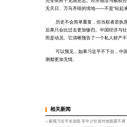
完全依附于党国意志。经济崩溃与极权控
无天日、万马齐喑的境地——不是“站起
历史不会简单重复，但当权者若执意逆
后果只会比过去更加惨烈。中国经济与社
而是动员。它清晰预告了一个私人财产不
可以预见，如果习近平不下台，中国必
测都更加无情。
相关新闻
藐视习近平名场面 军中少壮派对他面露不屑