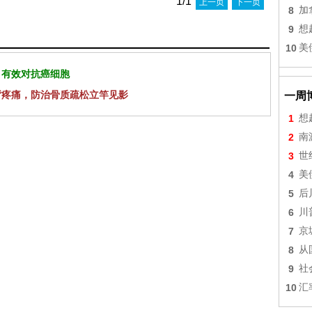
1/1
上一页
下一页
8
加
9
想
10
美
 有效对抗癌细胞
背疼痛，防治骨质疏松立竿见影
一周
1
想
2
南
3
世
4
美
5
后
6
川
7
京
8
从
9
社
10
汇