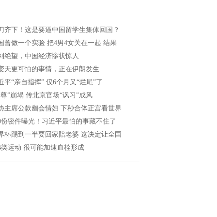
刀齐下！这是要逼中国留学生集体回国？
国曾做一个实验 把4男4女关在一起 结果
到绝望，中国经济惨状惊人
变天更可怕的事情，正在伊朗发生
近平“亲自指挥” 仅6个月又“烂尾”了
一尊”崩塌 传北京官场“讽习”成风
协主席公款幽会情妇 下秒合体正宫看世界
40份密件曝光！习近平最怕的事藏不住了
界杯踢到一半要回家陪老婆 这决定让全国
4类运动 很可能加速血栓形成