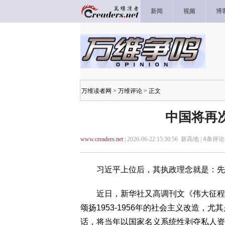
新闻
视频
博
万维读者网
>
万维评论
> 正文
中国将再
www.creaders.net
| 2026-06-22 15:30:56 新高地 |
4
条评论 
习近平上位后，其执政理念就是：先是
近日，新华社又高调刊文《伟大征程丨
颂扬1953-1956年的社会主义改造，
话，将当年以国家名义系统性剥夺私人资