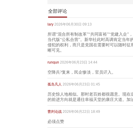
全部评论
lary
2026年06月30日 09:13
所谓“混合所有制改革”“共同富裕”“党建入企
当代版“公私合营”。新华社此时高调肯定当年
侵犯的权利，而只是党国在需要时可以随时征
晰可见。
runqun
2026年06月23日 14:44
空降兵?复来，民企惨淡，官员讦入。
孤岛凡人
2026年06月23日 01:45
历史惊人地相似。那时老百姓都很愿意。现在
的前进方向就是通往幸福天堂的康庄大道。加
曹刿论战
2026年06月22日 18:49
必须点赞