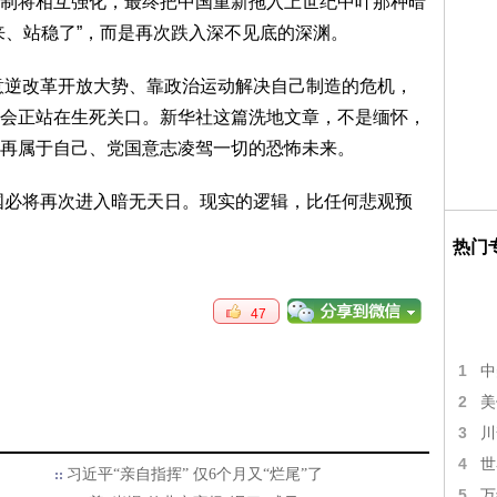
制将相互强化，最终把中国重新拖入上世纪中叶那种暗
来、站稳了”，而是再次跌入深不见底的深渊。
改革开放大势、靠政治运动解决自己制造的危机，
会正站在生死关口。新华社这篇洗地文章，不是缅怀，
再属于自己、党国意志凌驾一切的恐怖未来。
将再次进入暗无天日。现实的逻辑，比任何悲观预
热门
47
1
中
2
美
3
川
4
世
习近平“亲自指挥” 仅6个月又“烂尾”了
5
万