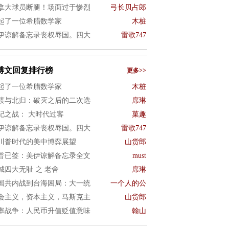
拿大球员断腿！场面过于惨烈
弓长贝占郎
起了一位希腊数学家
木桩
伊谅解备忘录丧权辱国。四大
雷歌747
博文回复排行榜
更多>>
起了一位希腊数学家
木桩
渡与北归：破灭之后的二次选
席琳
纪之战： 大时代过客
菓趣
伊谅解备忘录丧权辱国。四大
雷歌747
川普时代的美中博弈展望
山货郎
普已签：美伊谅解备忘录全文
must
城四大无耻 之 老舍
席琳
国共内战到台海困局：大一统
一个人的公
会主义，资本主义，马斯克主
山货郎
率战争：人民币升值贬值意味
翰山