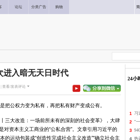
客
论坛
分类广告
购物
简
次进入暗无天日时代
24
|
查看/发表评论
把公权力变为私有，再把私有财产变成公有。
1
习
三大改造：一场前所未有的深刻的社会变革》，大肆
2
“
尤其是对资本主义工商业的“公私合营”。文章引用习近平的
3
9
本的运动包装成“创造性完成社会主义改造”“确立社会主
4
热