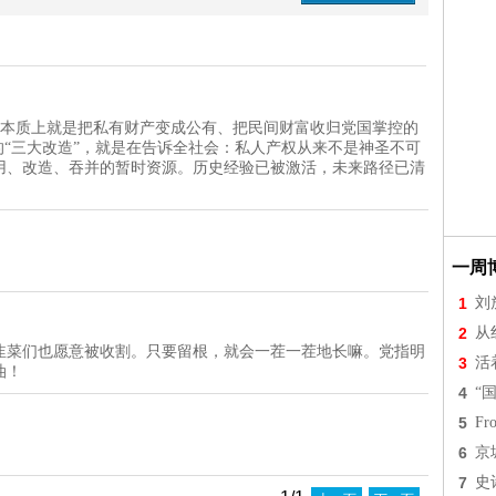
”，本质上就是把私有财产变成公有、把民间财富收归党国掌控的
的“三大改造”，就是在告诉全社会：私人产权从来不是神圣不可
用、改造、吞并的暂时资源。历史经验已被激活，未来路径已清
一周
1
刘
2
从
韭菜们也愿意被收割。只要留根，就会一茬一茬地长嘛。党指明
3
活
油！
4
“
5
Fr
6
京
7
史