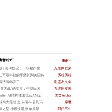
博客排行
更多>>
放 | 美伊协议：一场被严重
万维网友来
红军最年轻的军团长到美国传
历程历程
着活着68岁了
谢盛友文集
国共内战”的实质：中华民国
万维网友来
ontier AI结构性困境及AM全
孞烎Archer
城四大无耻 之 从郭沫若到冯
席琳
诗之怒:神殿没塌,账单挺厚
阿妞不牛