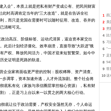
党建入企”，本质上就是把私有财产变成公有、把民间财富
社此时高调肯定当年的“三大改造”，就是在告诉全社
1
四
利，而只是党国在需要时可以随时征用、改造、吞并的
2
美
已清晰可见。
3
穷
4
比
过政治高压、阶级标签、运动式清算，逼迫资本家交出
5
习
。此后计划经济僵化、效率崩溃，直接导致“大跃进”饿
6
“
有产权、释放民间活力，中国才迎来短暂繁荣。如今中
7
足
历史证明是死路的轨道。
8
9
9
世
营企业家将面临更严密的控制：股权稀释、资产清查、
10
这
进一步凋零，资本加速外逃，人才外流加剧。整个社会将
彻底私有化（家族与亲信圈层掌控核心资源），私有财
割），正是习上台以来一以贯之的两大核心行动。
底让位于政治需要，产权安全荡然无存，个人命运