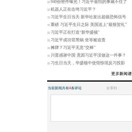
940份密件曝光！习近平最怕的事藏不住了
机器人正在击垮习近平？
习近平生日当天 新华社发出超级恐怖信号
重磅 习近平生日之际 美国送上“最狠贺礼”
习近平正在打造“新华盛顿”
习近平成功背黑锅 坐等被追责
摊牌？习近平无意“交棒”
川普感谢中国 竟因习近平没做这一件事？
习生日当天，华盛顿中使馆惊现反习投影
当前新闻共有
4
条评论
分享到：