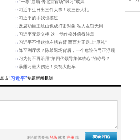
“一尊”崩塌 传北京官场“讽习”成风
​习近平生日出三件大事！收三份大礼
习近平的手我也摸过
反腐功臣王岐山也成打击对象 私人友谊无用
习近平无意交棒 这一动作格外值得注意
习近平不惜砍掉左膀右臂 而西方正送上“厚礼”
降至副厅级？陈希退场背后，一个危险信号正浮现
习为何不再沿用“第四代领导集体核心”的称号？
暴露习最大伤疤！央视大翻车
“习近平”
评论前需要先
登录
或者
注册
哦