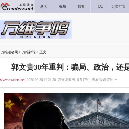
新闻
视频
博客
论坛
分类广告
万维读者网
>
万维评论
> 正文
郭文贵30年重判：骗局、政治，还
www.creaders.net
| 2026-06-30 10:21:50 万维读者网 |
9
条评论 |
查看/发表评论