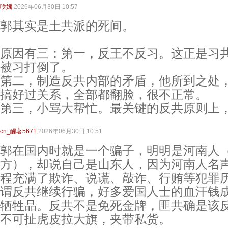
咲媱
2026年06月30日 10:57
郭其实是土共派的死间。
原因有三：第一，反王不反习。这正是习
被习打倒了。
第二，制造反共内部的矛盾，他所到之处
搞好过关系，全部都翻脸，很不正常。
第三，小骂大帮忙。最关键的反共原则上
cn_醒著5671
2026年06月30日 10:51
郭在国内时就是一个骗子，明明是河南人
方），却说自己是山东人，因为河南人名
程充满了欺诈、说谎、敲诈、行贿等犯罪
谓反共继续行骗，好多爱国人士的血汗钱
牺牲品。反共不是免死金牌，匪共确是该
不可扯虎皮拉大旗，夹带私货。