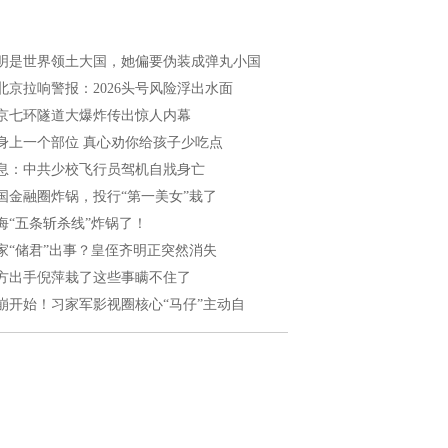
明是世界领土大国，她偏要伪装成弹丸小国
北京拉响警报：2026头号风险浮出水面
京七环隧道大爆炸传出惊人内幕
身上一个部位 真心劝你给孩子少吃点
息：中共少校飞行员驾机自戕身亡
国金融圈炸锅，投行“第一美女”栽了
海“五条斩杀线”炸锅了！
家“储君”出事？皇侄齐明正突然消失
方出手倪萍栽了这些事瞒不住了
崩开始！习家军影视圈核心“马仔”主动自