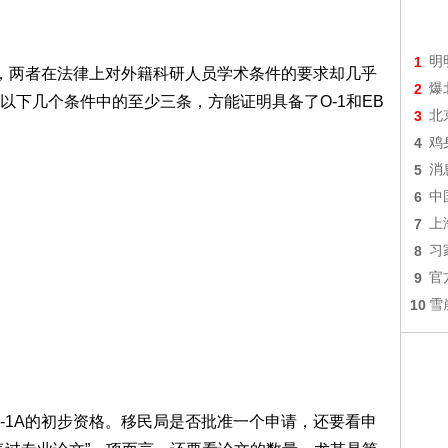
1
明
类别，两者在法律上对外籍科研人员学术条件的要求却几乎
2
爆
以下几个条件中的至少三条，方能证明具备了O-1和EB
3
北
4
鸡
5
消
6
中
7
上
8
习
9
官
10
雪
B-1A的初步资格。移民局是否批准一个申请，还要看申