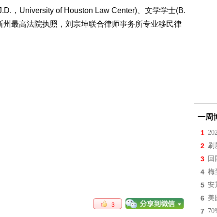
.，University of Houston Law Center)、文学学士(B.
 Austin),德克萨斯州最高法院执照，刘宗坤联合律师事务所专业移民律
一周
1
2
2
刷
3
回
4
梅
5
安
6
美
3
7
7