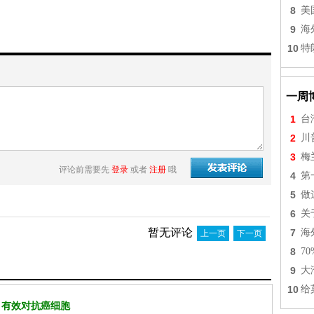
8
美
9
海
10
特
一周
1
台
2
川
3
梅
评论前需要先
登录
或者
注册
哦
4
第
5
做
6
关
暂无评论
7
海
上一页
下一页
8
7
9
大
10
给
 有效对抗癌细胞