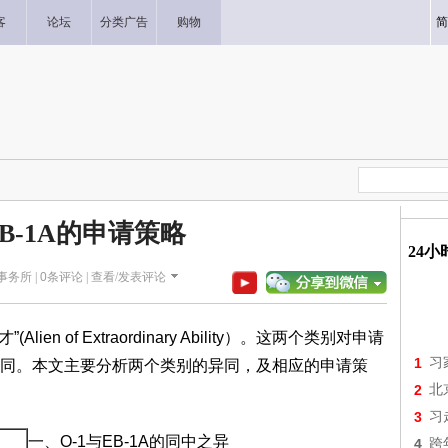
客
论坛
分类广告
购物
简
EB-1A的申请策略
24
师事务所 |
0
条评论 |
查看/发表评论
ien of Extraordinary Ability）。这两个类别对申请
1
习
同。本文主要分析两个类别的异同，及相应的申请策
2
北
3
习
一、O-1与EB-1A的同中之异
4
跨