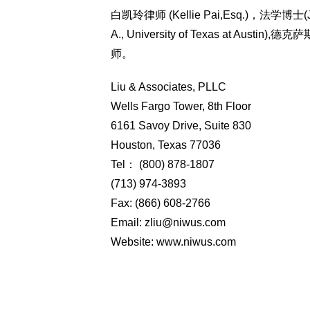
白凯玲律师 (Kellie Pai,Esq.)，法学博士(J.D
A., University of Texas at
师。
Liu & Associates, PLLC
Wells Fargo Tower, 8th Floor
6161 Savoy Drive, Suite 830
Houston, Texas 77036
Tel： (800) 878-1807
(713) 974-3893
Fax: (866) 608-2766
Email:
zliu@niwus.com
Website:
www.niwus.com