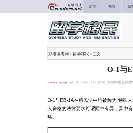
新闻
视频
博
万维读者网
留学移民
>
> 正文
O-1与
www.creaders.net
| 2007-06-13 17:38:48 刘宗坤联合律
O-1与EB-1A在移民法中均被称为“特殊人才”(Al
人资格的法律要求可谓同中有异，异中有
略。