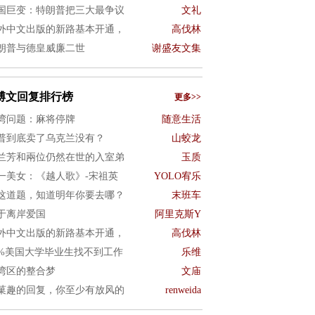
国巨变：特朗普把三大最争议
文礼
外中文出版的新路基本开通，
高伐林
朗普与德皇威廉二世
谢盛友文集
博文回复排行榜
更多>>
湾问题：麻将停牌
随意生活
普到底卖了乌克兰没有？
山蛟龙
兰芳和兩位仍然在世的入室弟
玉质
一美女：《越人歌》-宋祖英
YOLO宥乐
这道题，知道明年你要去哪？
末班车
于离岸爱国
阿里克斯Y
外中文出版的新路基本开通，
高伐林
0%美国大学毕业生找不到工作
乐维
湾区的整合梦
文庙
菓趣的回复，你至少有放风的
renweida