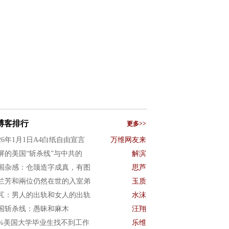
博客排行
更多>>
026年1月1日A4白纸自由宣言
万维网友来
屏的美国“斩杀线”与中共的
解滨
国杂感：仓颉造字成真，有图
思芦
兰芳和兩位仍然在世的入室弟
玉质
芃：男人的出轨和女人的出轨
水沫
国斩杀线：愚昧和麻木
汪翔
0%美国大学毕业生找不到工作
乐维