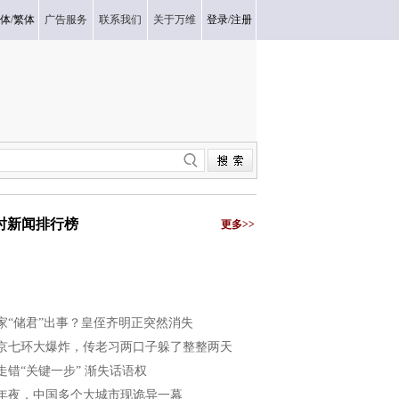
体
/
繁体
广告服务
联系我们
关于万维
登录
/
注册
小时新闻排行榜
更多>>
家“储君”出事？皇侄齐明正突然消失
京七环大爆炸，传老习两口子躲了整整两天
走错“关键一步” 渐失话语权
年夜，中国多个大城市现诡异一幕