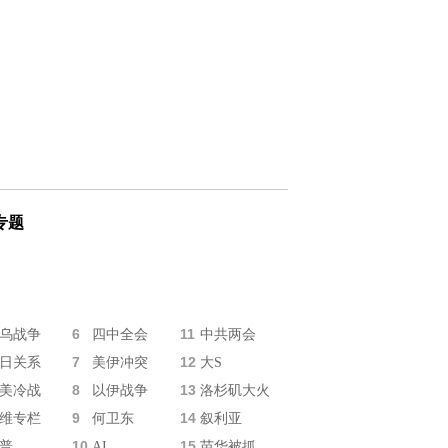
专题
6
11
乌战争
四中全会
中共两会
7
12
日关系
美伊冲突
大S
8
13
美冷战
以伊战争
洛杉矶大火
9
14
维专栏
何卫东
叙利亚
10
15
普
AI
苗华被抓