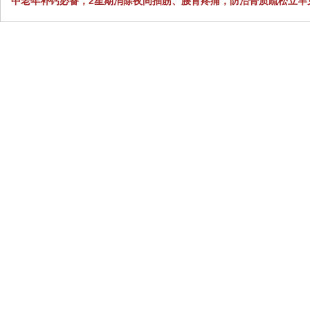
中老年补钙必备，2星期消除夜间抽筋、腰背疼痛，防治骨质疏松立竿