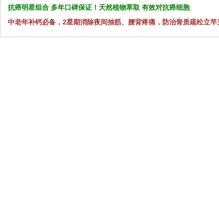
抗癌明星组合 多年口碑保证！天然植物萃取 有效对抗癌细胞
中老年补钙必备，2星期消除夜间抽筋、腰背疼痛，防治骨质疏松立竿