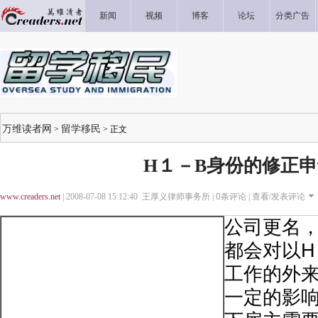
新闻
视频
博客
论坛
分类广告
万维读者网
留学移民
>
> 正文
H１－B身份的修正
www.creaders.net
| 2008-07-08 15:12:40 王厚义律师事务所 |
0
条评论 |
查看/发表评论
公司更名，
都会对以H
工作的外
一定的影