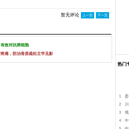
暂无评论
上一页
下一页
 有效对抗癌细胞
背疼痛，防治骨质疏松立竿见影
热门
1
委
2
川
3
俄
4
中
5
中