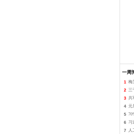
一周
1
梅
2
三
3
共
4
元
5
7
6
习
7
人