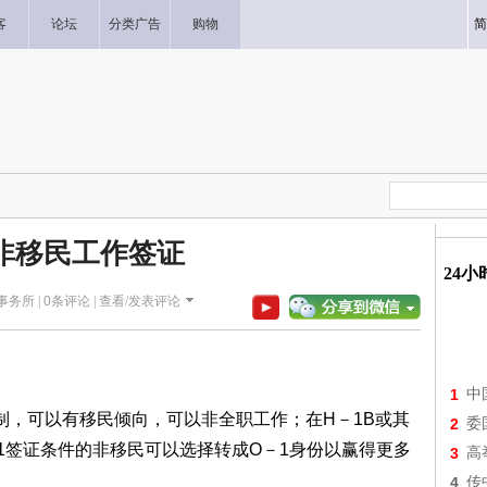
客
论坛
分类广告
购物
简
1非移民工作签证
24
师事务所 |
0
条评论 |
查看/发表评论
1
中
制，可以有移民倾向，可以非全职工作；在H－1B或其
2
委
1签证条件的非移民可以选择转成O－1身份以赢得更多
3
高
4
传