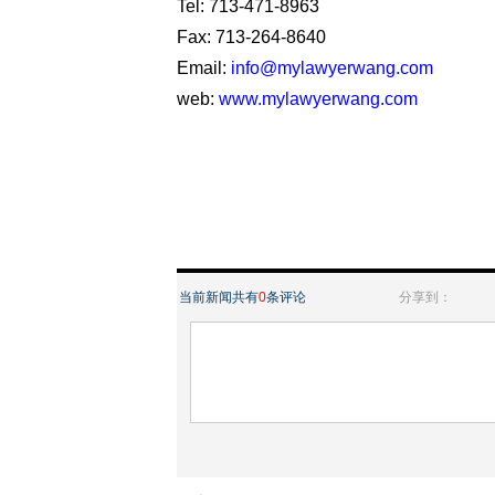
Tel: 713-471-8963
Fax: 713-264-8640
Email:
info@mylawyerwang.com
web:
www.mylawyerwang.com
当前新闻共有
0
条评论
分享到：