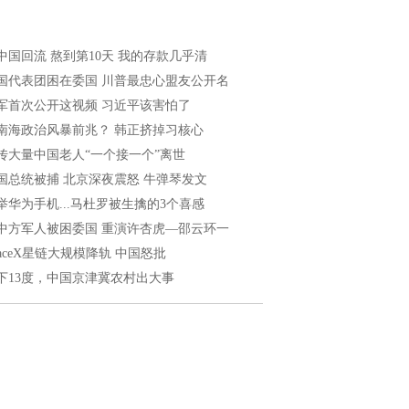
中国回流 熬到第10天 我的存款几乎清
国代表团困在委国 川普最忠心盟友公开名
军首次公开这视频 习近平该害怕了
南海政治风暴前兆？ 韩正挤掉习核心
传大量中国老人“一个接一个”离世
国总统被捕 北京深夜震怒 牛弹琴发文
举华为手机...马杜罗被生擒的3个喜感
中方军人被困委国 重演许杏虎—邵云环一
paceX星链大规模降轨 中国怒批
下13度，中国京津冀农村出大事