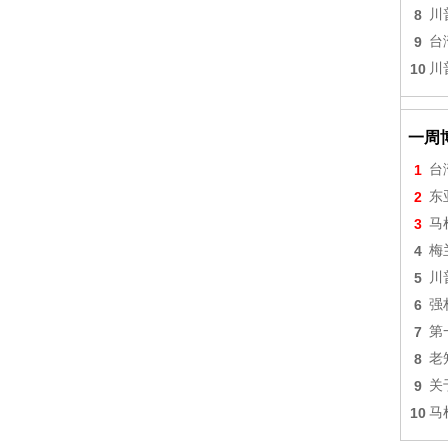
8
川
9
台
10
川
一周
1
台
2
东
3
马
4
梅
5
川
6
强
7
第
8
老
9
关
10
马