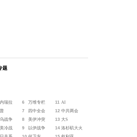
专题
6
11
内瑞拉
万维专栏
AI
7
12
普
四中全会
中共两会
8
13
乌战争
美伊冲突
大S
9
14
美冷战
以伊战争
洛杉矶大火
10
15
日关系
何卫东
叙利亚