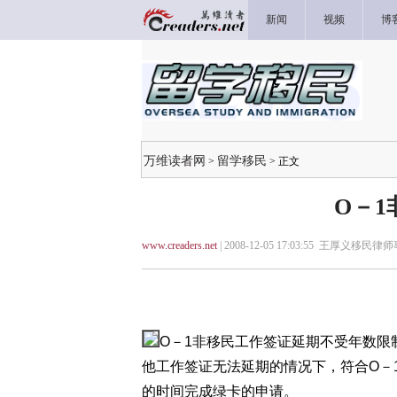
新闻
视频
博
万维读者网
留学移民
>
> 正文
O－
www.creaders.net
| 2008-12-05 17:03:55 王厚义移民律
O－1非移民工作签证延期不受年数限
他工作签证无法延期的情况下，符合O－
的时间完成绿卡的申请。