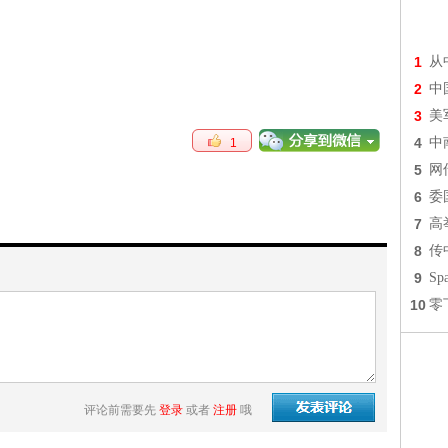
1
从
2
中
3
美
4
中
1
5
网
6
委
7
高
8
传
9
S
10
零
评论前需要先
登录
或者
注册
哦