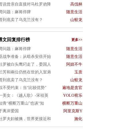
普说曾亲自直接对马杜罗劝降
高伐林
湾问题：麻将停牌
随意生活
普到底卖了乌克兰没有？
山蛟龙
博文回复排行榜
更多>>
湾问题：麻将停牌
随意生活
亚战争准备：从暗杀安倍开始
随意生活
杜罗被白头鹰叼走了，委国人
阿妞不牛
兰芳和兩位仍然在世的入室弟
玉质
普到底卖了乌克兰没有？
山蛟龙
权不受约束：当“比较优势”
遍地是贪官
一美女：《越人歌》-宋祖英
YOLO宥乐
知青“横断万重山”也谈“知
横断万重山
于离岸爱国
阿里克斯Y
杜罗夫妇被擒，世界更接近和
施化