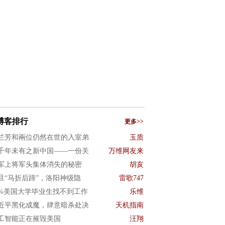
博客排行
更多>>
兰芳和兩位仍然在世的入室弟
玉质
千年未有之新中国——一份关
万维网友来
军上将军头集体消失的秘密
胡亥
旦“马折后蹄”，洛阳神级隐
雷歌747
0%美国大学毕业生找不到工作
乐维
近平黑化成魔，肆意暗杀处决
天机指南
工智能正在摧毁美国
汪翔