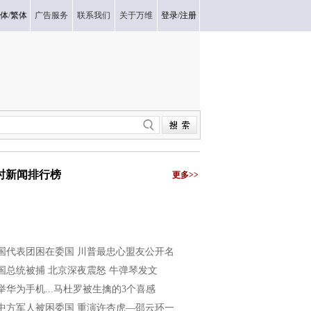
体
/
繁体
广告服务
联系我们
关于万维
登录
/
注册
小时新闻排行榜
更多>>
国代表团困在委国 川普最忠心盟友公开名
国总统被捕 北京深夜震怒 牛弹琴发文
举华为手机...马杜罗被生擒的3个喜感
中方军人被困委国 重演许杏虎—邵云环一