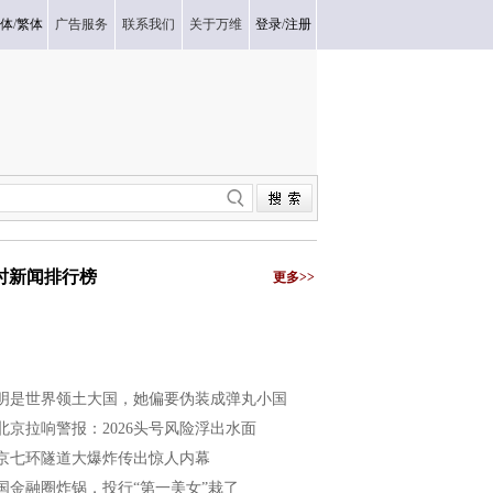
体
/
繁体
广告服务
联系我们
关于万维
登录
/
注册
小时新闻排行榜
更多>>
明是世界领土大国，她偏要伪装成弹丸小国
北京拉响警报：2026头号风险浮出水面
京七环隧道大爆炸传出惊人内幕
国金融圈炸锅，投行“第一美女”栽了