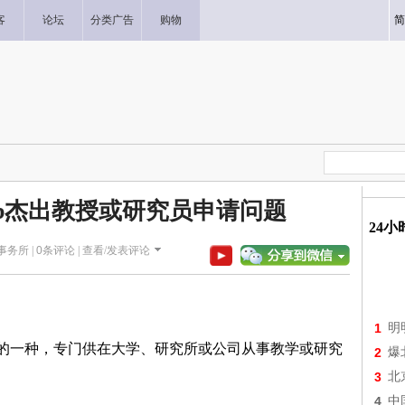
客
论坛
分类广告
购物
简
1b杰出教授或研究员申请问题
24
师事务所 |
0
条评论 |
查看/发表评论
1
明
先中的一种，专门供在大学、研究所或公司从事教学或研究
2
爆
3
北
4
中