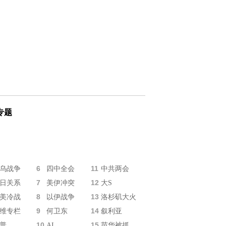
专题
6
11
乌战争
四中全会
中共两会
7
12
日关系
美伊冲突
大S
8
13
美冷战
以伊战争
洛杉矶大火
9
14
维专栏
何卫东
叙利亚
10
15
普
AI
苗华被抓