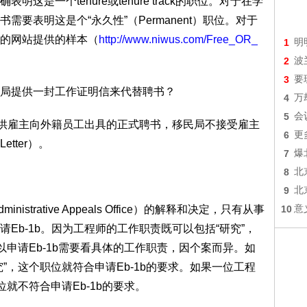
是一个tenure或tenure track的职位。对于在学
要表明这是个“永久性”（Permanent）职位。对于
的网站提供的样本（
http://www.niwus.com/Free_OR_
1
明
2
波
3
要
局提供一封工作证明信来代替聘书？
4
万
5
会
须提供雇主向外籍员工出具的正式聘书，移民局不接受雇主
6
更
Letter）。
7
爆
8
北
9
北
trative Appeals Office）的解释和决定，只有从事
10
意
Eb-1b。因为工程师的工作职责既可以包括“研究”，
以申请Eb-1b需要看具体的工作职责，因个案而异。如
”，这个职位就符合申请Eb-1b的要求。如果一位工程
就不符合申请Eb-1b的要求。