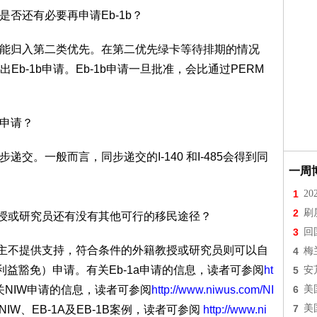
是否还有必要再申请Eb-1b？
只能归入第二类优先。在第二优先绿卡等待排期的情况
b-1b申请。Eb-1b申请一旦批准，会比通过PERM
5申请？
同步递交。一般而言，同步递交的I-140 和I-485会得到同
一周
1
2
2
刷
教授或研究员还有没有其他可行的移民途径？
3
回
果雇主不提供支持，符合条件的外籍教授或研究员则可以自
4
梅
家利益豁免）申请。有关Eb-1a申请的信息，读者可参阅
ht
5
安
关NIW申请的信息，读者可参阅
http://www.niwus.com/NI
6
美
7
美
IW、EB-1A及EB-1B案例，读者可参阅
http://www.ni