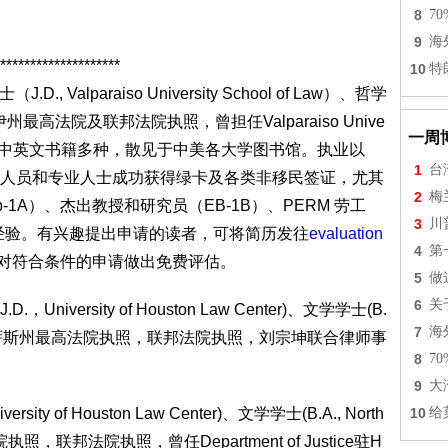
8
7
9
海
********************
10
特
D., Valparaiso University School of Law）、哲学
)，伊利诺伊州最高法院及联邦法院执照，曾担任Valparaiso Unive
一周
人， 著有中英文书籍多种，散见于中美各大学图书馆。执业以
1
台
人员和专业人士成功获得绿卡及各类非移民签证，尤其
2
梅
1A）、杰出教授和研究员（EB-1B）、PERM 劳工
3
川
的经验。有兴趣提出申请的读者，可将简历发往
evaluation
4
第
对符合条件的申请做出免费评估。
5
做
6
关
D.，University of Houston Law Center)、文学学士(B.
7
海
 Austin)，德克萨斯州最高法院执照，联邦法院执照，刘宗坤联合律师事
8
7
9
大
ersity of Houston Law Center)、文学学士(B.A., North
10
给
法院执照，联邦法院执照，曾任Department of Justice驻H