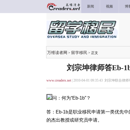
新闻
视频
博
万维读者网
留学移民
>
> 正文
刘宗坤律师答Eb-
www.creaders.net
| 2010-04-01 09:35:43 刘宗坤联合律
问：何为“Eb-1b”？
答：Eb-1b是职业移民申请第一类优
的杰出教授或研究员申请。