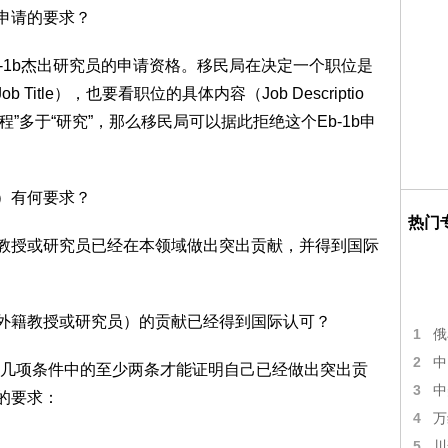
b申请的要求？
b-1b杰出研究员的申请资格。移民局在决定一个职位是
itle），也要看职位的具体内容（Job Descriptio
”多于“研究”，那么移民局可以据此拒绝这个Eb-1b申
员）有何要求？
热门
外籍教授或研究员已经在本领域做出突出贡献，并得到国际
（外籍教授或研究员）的贡献已经得到国际认可？
1
俄
2
中
几项条件中的至少两条才能证明自己已经做出突出贡
3
中
b的要求：
4
万
5
川