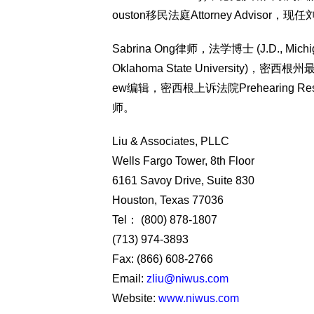
ouston移民法庭Attorney Advis
Sabrina Ong律师，法学博士 (J.D., Michigan
Oklahoma State University)，密西根州
ew编辑，密西根上诉法院Prehearing R
师。
Liu & Associates, PLLC
Wells Fargo Tower, 8th Floor
6161 Savoy Drive, Suite 830
Houston, Texas 77036
Tel： (800) 878-1807
(713) 974-3893
Fax: (866) 608-2766
Email:
zliu@niwus.com
Website:
www.niwus.com