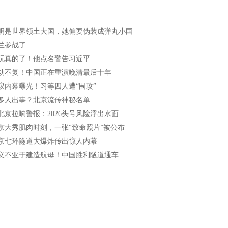
明是世界领土大国，她偏要伪装成弹丸小国
兰参战了
玩真的了！他点名警告习近平
劫不复！中国正在重演晚清最后十年
议内幕曝光！习等四人遭“围攻”
多人出事？北京流传神秘名单
北京拉响警报：2026头号风险浮出水面
京大秀肌肉时刻，一张“致命照片”被公布
京七环隧道大爆炸传出惊人内幕
义不亚于建造航母！中国胜利隧道通车