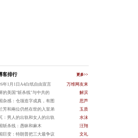
博客排行
更多>>
026年1月1日A4白纸自由宣言
万维网友来
屏的美国“斩杀线”与中共的
解滨
国杂感：仓颉造字成真，有图
思芦
兰芳和兩位仍然在世的入室弟
玉质
芃：男人的出轨和女人的出轨
水沫
国斩杀线：愚昧和麻木
汪翔
国巨变：特朗普把三大最争议
文礼