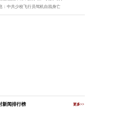
息：中共少校飞行员驾机自戕身亡
小时新闻排行榜
更多>>