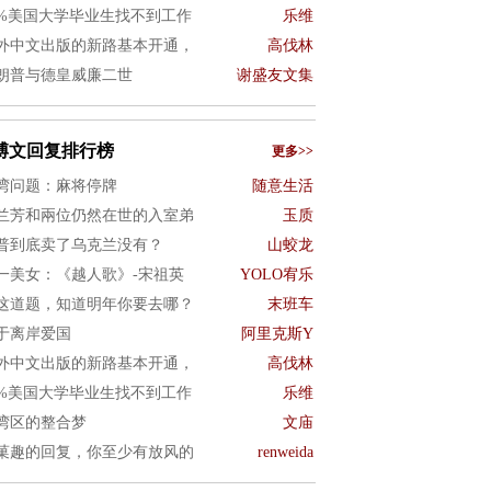
0%美国大学毕业生找不到工作
乐维
外中文出版的新路基本开通，
高伐林
朗普与德皇威廉二世
谢盛友文集
博文回复排行榜
更多>>
湾问题：麻将停牌
随意生活
兰芳和兩位仍然在世的入室弟
玉质
普到底卖了乌克兰没有？
山蛟龙
一美女：《越人歌》-宋祖英
YOLO宥乐
这道题，知道明年你要去哪？
末班车
于离岸爱国
阿里克斯Y
外中文出版的新路基本开通，
高伐林
0%美国大学毕业生找不到工作
乐维
湾区的整合梦
文庙
菓趣的回复，你至少有放风的
renweida