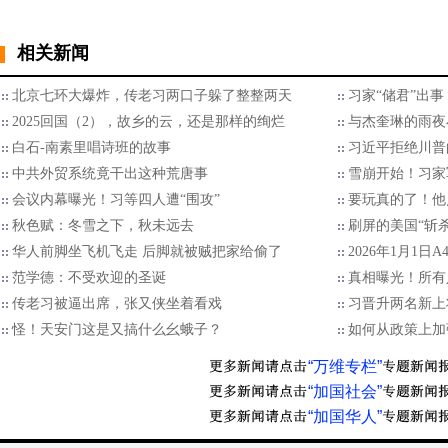
相关新闻
北京七环大爆炸，传老习两口子躲了整整两天
习家“储君”出
2025回国（2），故乡的云，还是那样的绚烂
与杰奎琳的雨夜
白石-南素里唱诗班的故事
习近平拒绝川普的
中共外贸系统竟干出这种荒唐事
雪崩开始！习家
会议内幕曝光！习等四人遭“围攻”
要玩真的了！他
秋色赋：冬雪之下，秋未远去
刷屏的美国“斩
华人前脚坐飞机飞走 后脚就被贼把家给偷了
2026年1月1日
范学德：不受欢迎的圣诞
真相曝光！所有
传老习被逼出席，张又侠坐着看戏
习晋升两名新上
怪！天安门这是又搞什么幺蛾子？
如何从政策上加
“万维专栏”
“加国社会”
“加国华人”