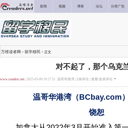
新闻
视频
博客
论坛
分类广告
万维读者网
留学移民
>
> 正文
对不起了，那个乌克
www.creaders.net
| 2025-03-09 10:27:51 温哥华港湾 |
2
条评论 |
查看/发表评论
温哥华港湾（BCbay.co
饶恕
加拿大从2022年3月开始准入第