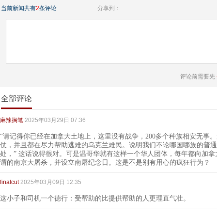
当前新闻共有
2
条评论
分享到：
评论前需要先
全部评论
麻辣搁笔
2025年03月29日 07:36
“请记得你已经在加拿大土地上，这里没有战争，200多个种族相安无事
仗，并且都在尽力帮助逃难的乌克兰难民。说明我们不论哪国哪族的普通
处，” 这话说得很对。可是温哥华就有这样一个华人团体，每年都向加
谓的南京大屠杀，并设立南屠纪念日。这是不是别有用心的疯狂行为？
finalcut
2025年03月09日 12:35
这小子和司机一个德行：受帮助的比提供帮助的人更理直气壮。