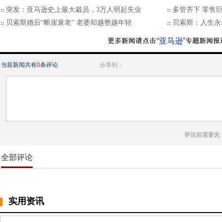
突发：亚马逊史上最大裁员，3万人明起失业
多管齐下 零售巨擘
贝索斯婚后“断崖衰老” 老婆却越整越年轻
贝索斯：人生永
“亚马逊”
当前新闻共有
0
条评论
分享到：
评论前需要先
全部评论
实用资讯