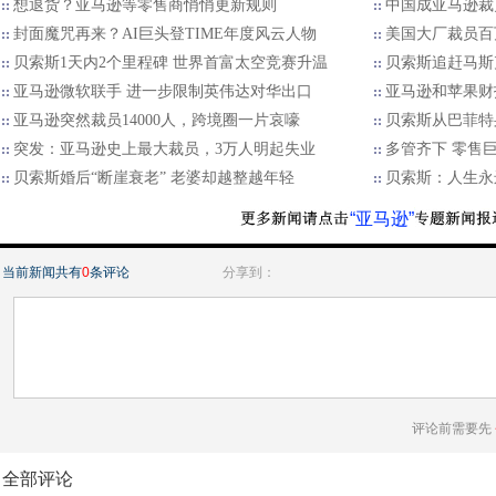
想退货？亚马逊等零售商悄悄更新规则
中国成亚马逊裁
封面魔咒再来？AI巨头登TIME年度风云人物
美国大厂裁员百
贝索斯1天内2个里程碑 世界首富太空竞赛升温
贝索斯追赶马斯
亚马逊微软联手 进一步限制英伟达对华出口
亚马逊和苹果财
亚马逊突然裁员14000人，跨境圈一片哀嚎
贝索斯从巴菲特
突发：亚马逊史上最大裁员，3万人明起失业
多管齐下 零售巨擘
贝索斯婚后“断崖衰老” 老婆却越整越年轻
贝索斯：人生永
“亚马逊”
当前新闻共有
0
条评论
分享到：
评论前需要先
全部评论