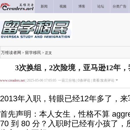
新闻
视频
博客
论坛
分类广告
万维读者网
留学移民
>
> 正文
3次换组，2次险境，亚马逊12年
www.creaders.net
| 2025-05-06 17:05:05 一亩三分地 |
0
条评论 |
查看/发表评论
2013年入职，转眼已经12年多了，
首先声明：本人女生，性格不算 aggre
70 到 80 分？入职时已经有小孩了