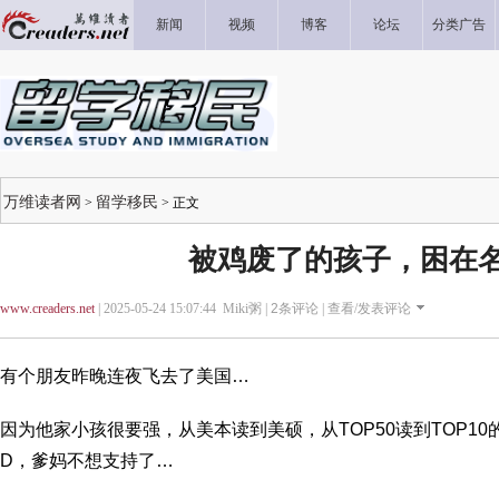
新闻
视频
博客
论坛
分类广告
万维读者网
留学移民
>
> 正文
被鸡废了的孩子，困在
www.creaders.net
| 2025-05-24 15:07:44 Miki粥 |
2
条评论 |
查看/发表评论
有个朋友昨晚连夜飞去了美国…
因为他家小孩很要强，从美本读到美硕，从TOP50读到TOP1
D，爹妈不想支持了…