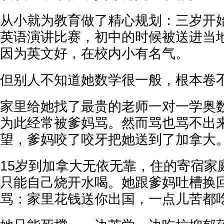
从小就为教育做了精心规划：三岁开
英语演讲比赛，初中的时候被送进当
因为英文好，在校内小有名气。
但别人不知道她数学很一般，根本卷
家里给她找了最贵的老师一对一学奥
为此经常被爹妈骂。然而骂也骂不出
望，爹妈咬了咬牙把她送到了加拿大
15岁到加拿大无依无靠，住的寄宿家
只能自己烧开水喝。她跟爹妈吐槽换
骂：家里花钱送你出国，一点儿苦都