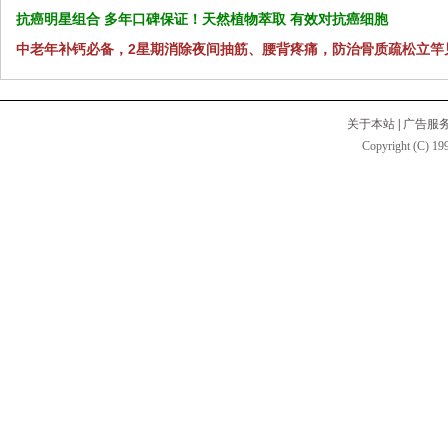
抗癌明星组合 多年口碑保证！天然植物萃取 有效对抗癌细胞
中老年补钙必备，2星期消除夜间抽筋、腰背疼痛，防治骨质疏松立竿
关于本站
|
广告服
Copyright (C) 199