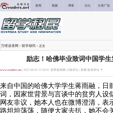
新闻
视频
博客
论坛
分类广告
万维读者网
留学移民
>
> 正文
励志！哈佛毕业致词中国学生
www.creaders.net
| 2025-06-05 13:56:05 壹苹新闻网 |
0
条评论 |
查看/发表评论
来自中国的哈佛大学学生蒋雨融，日
词，因家世背景与言谈中的贫穷人设
网友非议，她本人也在微博澄清，表
路坦坦荡荡，随便大家去扒，她不会