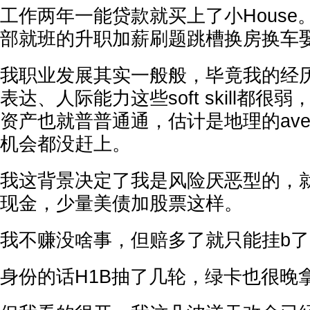
工作两年一能贷款就买上了小Hous
部就班的升职加薪刷题跳槽换房换车
我职业发展其实一般般，毕竟我的经
表达、人际能力这些soft skill都
资产也就普普通通，估计是地理的ave
机会都没赶上。
我这背景决定了我是风险厌恶型的，
现金，少量美债加股票这样。
我不赚没啥事，但赔多了就只能挂b
身份的话H1B抽了几轮，绿卡也很晚