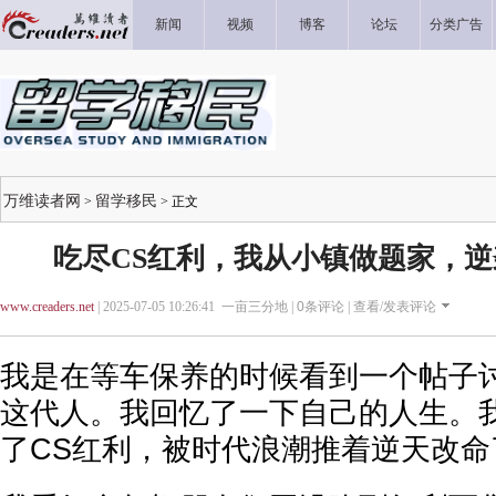
新闻
视频
博客
论坛
分类广告
万维读者网
留学移民
>
> 正文
吃尽CS红利，我从小镇做题家，
www.creaders.net
| 2025-07-05 10:26:41 一亩三分地 |
0
条评论 |
查看/发表评论
我是在等车保养的时候看到一个帖子
这代人。我回忆了一下自己的人生。
了CS红利，被时代浪潮推着逆天改命