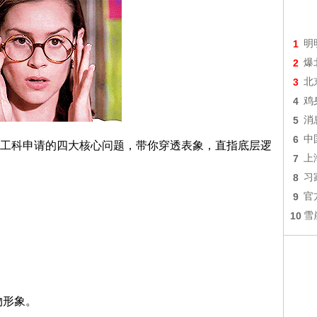
1
明
2
爆
3
北
4
鸡
5
消
6
中
工科申请的四大核心问题，带你穿透表象，直指底层逻
7
上
8
习
9
官
10
雪
物形象。