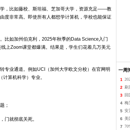
学，比如藤校、斯坦福、芝加哥大学，资源充足——教
由度非常高。即使所有人都想学计算机，学校也能保证
加州伯克利，2025年秋季的Data Science入门
连线上Zoom课堂都爆满。结果是，学生们花着几万美元
转专业通道。例如UCI（加州大学欧文分校）在官网明
一周
S（计算机科学）专业。
1
2
2
刷
3
回
4
梅
题；
5
安
6
美
，门就彻底关死。
7
7