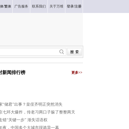
体
/
繁体
广告服务
联系我们
关于万维
登录
/
注册
小时新闻排行榜
更多>>
家“储君”出事？皇侄齐明正突然消失
京七环大爆炸，传老习两口子躲了整整两天
走错“关键一步” 渐失话语权
年夜，中国多个大城市现诡异一幕