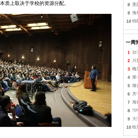
本质上取决于学校的资源分配。
8
美
9
海
10
特
一周
1
台
2
川
3
梅
4
第
5
做
6
关
7
海
8
7
9
大
10
给