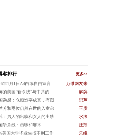
博客排行
更多>>
026年1月1日A4白纸自由宣言
万维网友来
屏的美国“斩杀线”与中共的
解滨
国杂感：仓颉造字成真，有图
思芦
兰芳和兩位仍然在世的入室弟
玉质
芃：男人的出轨和女人的出轨
水沫
国斩杀线：愚昧和麻木
汪翔
0%美国大学毕业生找不到工作
乐维