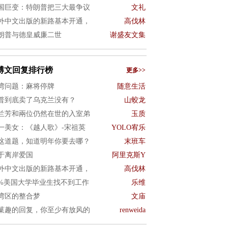
国巨变：特朗普把三大最争议
文礼
外中文出版的新路基本开通，
高伐林
朗普与德皇威廉二世
谢盛友文集
博文回复排行榜
更多>>
湾问题：麻将停牌
随意生活
普到底卖了乌克兰没有？
山蛟龙
兰芳和兩位仍然在世的入室弟
玉质
一美女：《越人歌》-宋祖英
YOLO宥乐
这道题，知道明年你要去哪？
末班车
于离岸爱国
阿里克斯Y
外中文出版的新路基本开通，
高伐林
0%美国大学毕业生找不到工作
乐维
湾区的整合梦
文庙
菓趣的回复，你至少有放风的
renweida