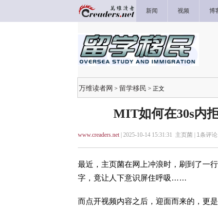
新闻
视频
博
万维读者网
留学移民
>
> 正文
MIT如何在30s
www.creaders.net
| 2025-10-14 15:31:31 主页菌 |
1
条评论 
最近，主页菌在网上冲浪时，刷到了一行刺
字，竟让人下意识屏住呼吸……
而点开视频内容之后，迎面而来的，更是