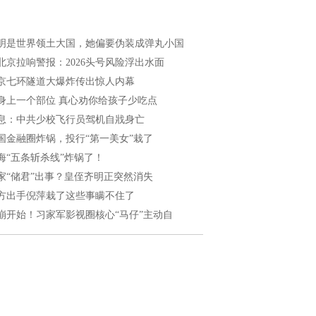
明是世界领土大国，她偏要伪装成弹丸小国
北京拉响警报：2026头号风险浮出水面
京七环隧道大爆炸传出惊人内幕
身上一个部位 真心劝你给孩子少吃点
息：中共少校飞行员驾机自戕身亡
国金融圈炸锅，投行“第一美女”栽了
海“五条斩杀线”炸锅了！
家“储君”出事？皇侄齐明正突然消失
方出手倪萍栽了这些事瞒不住了
崩开始！习家军影视圈核心“马仔”主动自