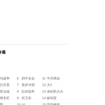
专题
6
11
乌战争
四中全会
中共两会
7
12
日关系
美伊冲突
大S
8
13
美冷战
以伊战争
洛杉矶大火
9
14
维专栏
何卫东
叙利亚
10
15
普
AI
苗华被抓