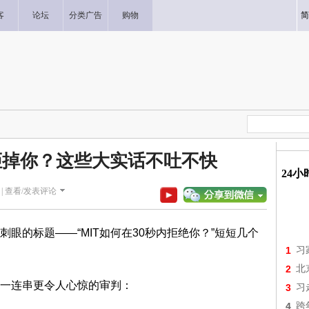
客
论坛
分类广告
购物
简
内拒掉你？这些大实话不吐不快
24
|
查看/发表评论
眼的标题——“MIT如何在30秒内拒绝你？”短短几个
1
习
2
北
一连串更令人心惊的审判：
3
习
4
跨