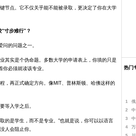
键节点。它不仅关乎能不能被录取，更决定了你在大学
校“寸步难行”？
最爱问的问题之一。
业其实是个伪命题。多数大学的申请表上，你填的只是
热门
不意味着你必须就读该专业。
程，再正式确定方向。像MIT、普林斯顿、哈佛这样的
1
俄
要等入学之后。
2
中
3
中
录取的是学生，而不是专业。”也就是说，你可以以语言
4
万
没人会阻止你。
5
川