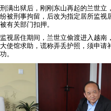
刑满出狱后，刚刚东山再起的兰世立
纷被刑事拘留，后改为指定居所监视
被有关部门扣押。
监视居住期间，兰世立偷渡进入越南
大使馆求助，谎称弄丢护照，须申请
功。