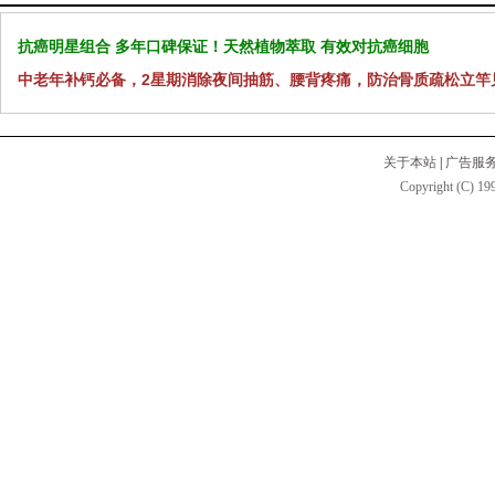
抗癌明星组合 多年口碑保证！天然植物萃取 有效对抗癌细胞
中老年补钙必备，2星期消除夜间抽筋、腰背疼痛，防治骨质疏松立竿
关于本站
|
广告服
Copyright (C) 199