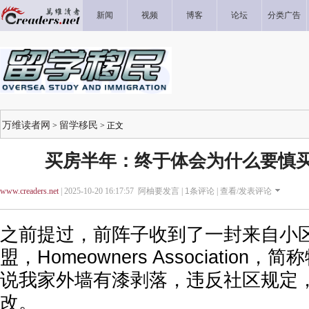
新闻
视频
博客
论坛
分类广告
万维读者网
留学移民
>
> 正文
买房半年：终于体会为什么要慎
www.creaders.net
| 2025-10-20 16:17:57 阿柚要发言 |
1
条评论 |
查看/发表评论
之前提过，前阵子收到了一封来自小区
盟，Homeowners Association
说我家外墙有漆剥落，违反社区规定，要
改。