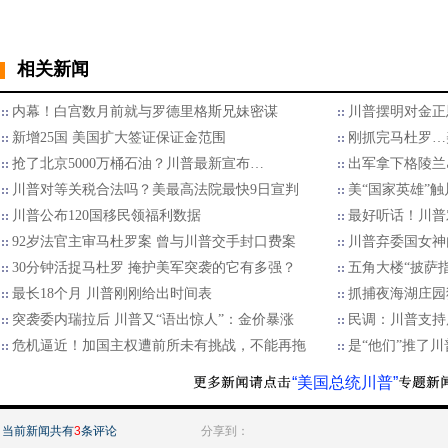
相关新闻
内幕！白宫数月前就与罗德里格斯兄妹密谋
川普摆明对金正
新增25国 美国扩大签证保证金范围
刚抓完马杜罗…
抢了北京5000万桶石油？川普最新宣布…
出军拿下格陵兰
川普对等关税合法吗？美最高法院最快9日宣判
美“国家英雄”
川普公布120国移民领福利数据
最好听话！川普
92岁法官主审马杜罗案 曾与川普交手封口费案
川普弃委国女神内
30分钟活捉马杜罗 掩护美军突袭的它有多强？
五角大楼“披萨
最长18个月 川普刚刚给出时间表
抓捕夜海湖庄园
突袭委内瑞拉后 川普又“语出惊人”：金价暴涨
民调：川普支持
危机逼近！加国主权遭前所未有挑战，不能再拖
是“他们”推了
“美国总统川普”
当前新闻共有
3
条评论
分享到：