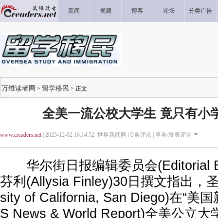
新闻
视频
博客
论坛
分类广告
万维读者网
留学移民
>
> 正文
全美一流公校大学生 竟只有小
www.creaders.net
| 2025-12-02 16:14:52 世界新闻网 |
0
条评论 |
查看/发表评论
华尔街日报编辑委员会(Editorial B
芬利(Allysia Finley)30日撰文指出
sity of California, San Diego
S News & World Report)全美