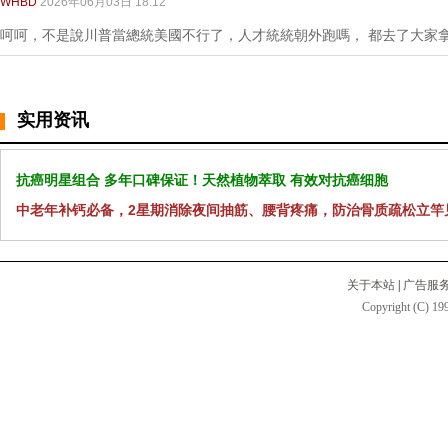
WHBD
2026年06月03日 18:12
呵呵，不是說川普當總統美國不行了，人才統統朝外跑嗎， 都去了大家
实用资讯
抗癌明星组合 多年口碑保证！天然植物萃取 有效对抗癌细胞
中老年补钙必备，2星期消除夜间抽筋、腰背疼痛，防治骨质疏松立竿
关于本站
|
广告服
Copyright (C) 199