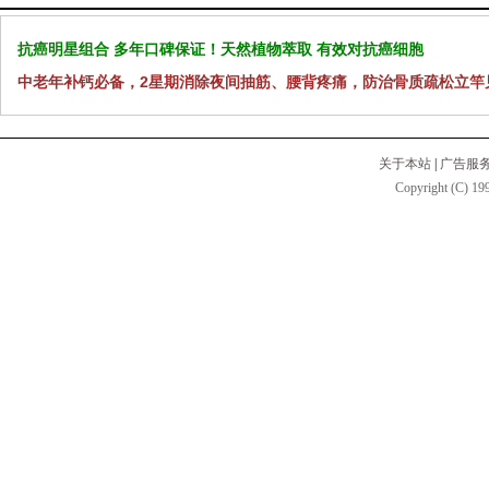
抗癌明星组合 多年口碑保证！天然植物萃取 有效对抗癌细胞
中老年补钙必备，2星期消除夜间抽筋、腰背疼痛，防治骨质疏松立竿
关于本站
|
广告服
Copyright (C) 199