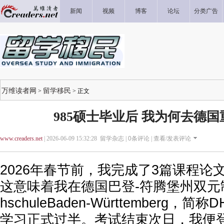
新闻
视频
博客
论坛
分类广告
万维读者网
留学移民
>
> 正文
985硕士毕业后 我为何去德
www.creaders.net
| 2026-06-09 15:32:28 留学杂志 |
0
条评论 |
查看/发表评论
2026年春节前，我完成了3篇课程论
这意味着我在德国巴登-符腾堡州双元制大
hschuleBaden-Württemberg，
学习正式过半。考试结束次日，我便