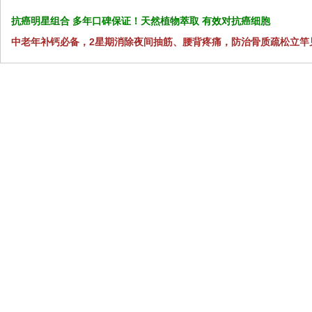
抗癌明星组合 多年口碑保证！天然植物萃取 有效对抗癌细胞
中老年补钙必备，2星期消除夜间抽筋、腰背疼痛，防治骨质疏松立竿