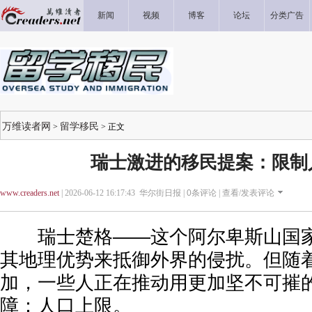
新闻
视频
博客
论坛
分类广告
万维读者网
留学移民
>
> 正文
瑞士激进的移民提案：限制
www.creaders.net
| 2026-06-12 16:17:43 华尔街日报 |
0
条评论 |
查看/发表评论
瑞士楚格——这个阿尔卑斯山国家
其地理优势来抵御外界的侵扰。但随
加，一些人正在推动用更加坚不可摧
障：人口上限。